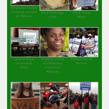
Wirakutas luchan
contra la minería
No a Dominga,
VALE mata,
en México
Chile
Brasil
Valle de Elqui
Atentan contra
Defensoras de
sin minería.
la Defensora
Bolivia
Chile
Francisca
Márquez