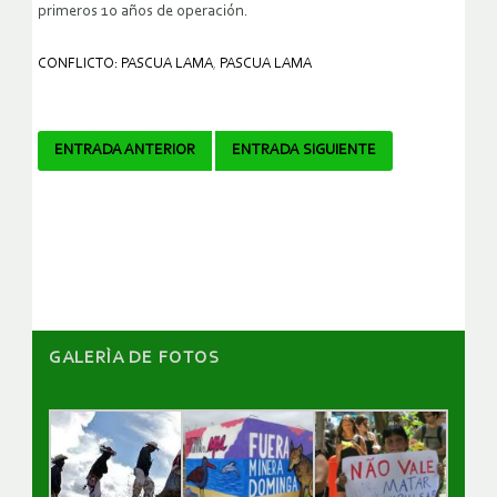
primeros 10 años de operación.
CONFLICTO: PASCUA LAMA
,
PASCUA LAMA
Navegador
ENTRADA ANTERIOR
ENTRADA SIGUIENTE
de
artículos
GALERÌA DE FOTOS