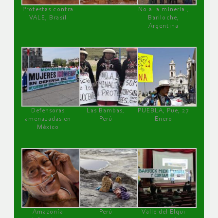
Protestas contra
No a la minería ,
VALE, Brasil
Bariloche,
Argentina
Defensoras
Las Bambas,
PUEBLA, Pue, 27
amenazadas en
Perú
Enero
México
Amazonía
Perú
Valle del Elqui