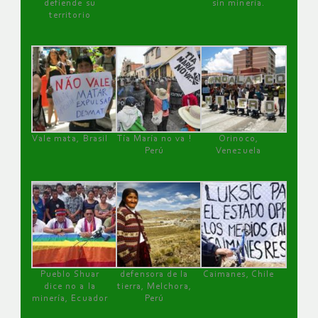
defiende su
sin minería.
territorio
Vale mata, Brasil
Tía María no va !
Orinoco,
Perú
Venezuela
Pueblo Shuar
defensora de la
Caimanes, Chile
dice no a la
tierra, Melchora,
minería, Ecuador
Perú