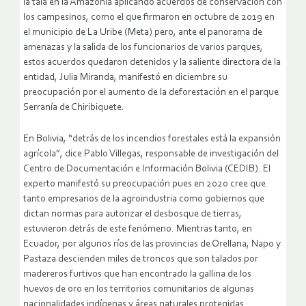
la tala en la Amazonia aplicando acuerdos de conservación con
los campesinos, como el que firmaron en octubre de 2019 en
el municipio de La Uribe (Meta) pero, ante el panorama de
amenazas y la salida de los funcionarios de varios parques,
estos acuerdos quedaron detenidos y la saliente directora de la
entidad, Julia Miranda, manifestó en diciembre su
preocupación por el aumento de la deforestación en el parque
Serranía de Chiribiquete.
En Bolivia, “detrás de los incendios forestales está la expansión
agrícola”, dice Pablo Villegas, responsable de investigación del
Centro de Documentación e Información Bolivia (CEDIB). El
experto manifestó su preocupación pues en 2020 cree que
tanto empresarios de la agroindustria como gobiernos que
dictan normas para autorizar el desbosque de tierras,
estuvieron detrás de este fenómeno. Mientras tanto, en
Ecuador, por algunos ríos de las provincias de Orellana, Napo y
Pastaza descienden miles de troncos que son talados por
madereros furtivos que han encontrado la gallina de los
huevos de oro en los territorios comunitarios de algunas
nacionalidades indígenas y áreas naturales protegidas.