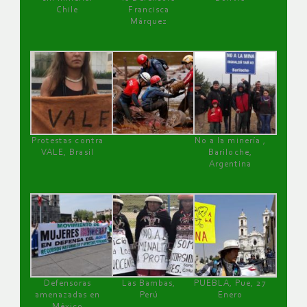
Chile
Francisca
Márquez
Protestas contra
No a la minería ,
VALE, Brasil
Bariloche,
Argentina
Defensoras
Las Bambas,
PUEBLA, Pue, 27
amenazadas en
Perú
Enero
México