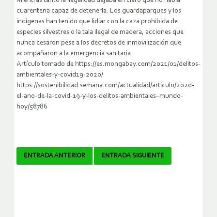
Mientras tanto la ilegalidad dejaba en claro que no había
cuarentena capaz de detenerla. Los guardaparques y los
indígenas han tenido que lidiar con la caza prohibida de
especies silvestres o la tala ilegal de madera, acciones que
nunca cesaron pese a los decretos de inmovilización que
acompañaron a la emergencia sanitaria.
Artículo tomado de https://es.mongabay.com/2021/01/delitos-
ambientales-y-covid19-2020/
https://sostenibilidad.semana.com/actualidad/articulo/2020-
el-ano-de-la-covid-19-y-los-delitos-ambientales–mundo-
hoy/58786
Navegador
ENTRADA ANTERIOR
ENTRADA SIGUIENTE
de
artículos