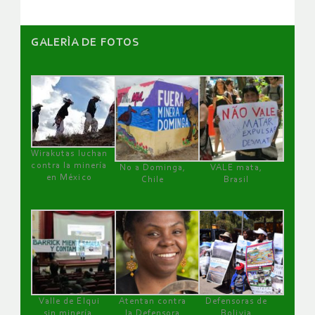
GALERÌA DE FOTOS
Wirakutas luchan
contra la minería
No a Dominga,
VALE mata,
en México
Chile
Brasil
Valle de Elqui
Atentan contra
Defensoras de
sin minería.
la Defensora
Bolivia