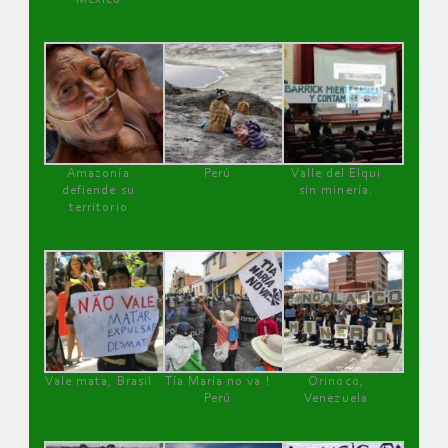
Amazonía
Perú
Valle del Elqui
defiende su
sin minería.
territorio
Vale mata, Brasil
Tía María no va !
Orinoco,
Perú
Venezuela