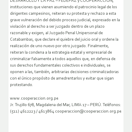
DESARROLLO Y LA PAZ – FEDEPAZ y COOPERACCIÓN,
instituciones que vienen asumiendo el patrocinio legal de los
dirigentes campesinos, reiteran su protesta y rechazo a esta
grave vulneración del debido proceso judicial, expresado en la
violación al derecho a ser juzgado dentro de un plazo
razonable y exigen, al Juzgado Penal Unipersonal de
Cotabambas, que declare el quiebre del juicio oral y ordene la
realización de uno nuevo por otro juzgado. Finalmente,
reiteran la condena a la estrategia estatal y empresarial de
criminalizar falsamente a todos aquellos que, en defensa de
sus derechos fundamentales colectivos e individuales, se
oponen a las, también, arbitrarias decisiones criminalizadoras
con el único propósito de amedrentarlos y evitar que sigan
protestando.
www.cooperaccion.org.pe
Jr. Trujillo 678, Magdalena del Mar, LIMA 17 – PERÚ. Teléfonos:
(511) 4612223 / 4613864 cooperaccion@cooperaccion.org.pe