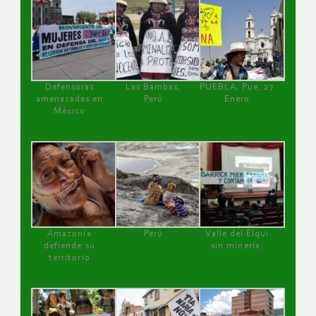
Defensoras
Las Bambas,
PUEBLA, Pue, 27
amenazadas en
Perú
Enero
México
Amazonía
Perú
Valle del Elqui
defiende su
sin minería.
territorio