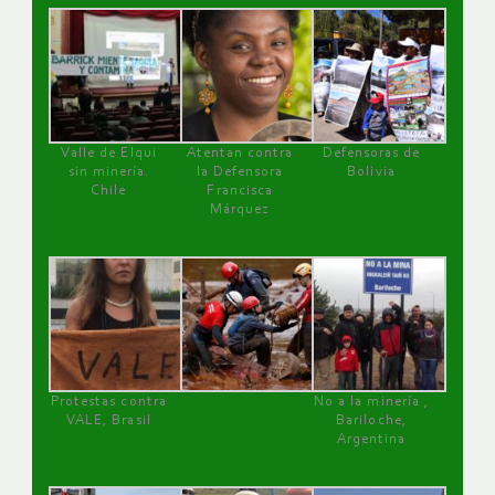
Valle de Elqui
Atentan contra
Defensoras de
sin minería.
la Defensora
Bolivia
Chile
Francisca
Márquez
Protestas contra
No a la minería ,
VALE, Brasil
Bariloche,
Argentina