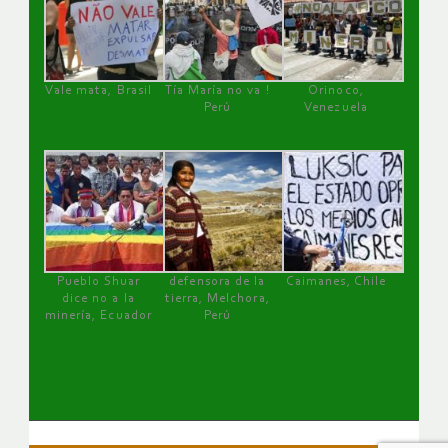
Vale mata, Brasil
Tía María no va !
Orinoco,
Perú
Venezuela
Pueblo Shuar
defensora de la
Caimanes, Chile
dice no a la
tierra, Melchora,
minería, Ecuador
Perú