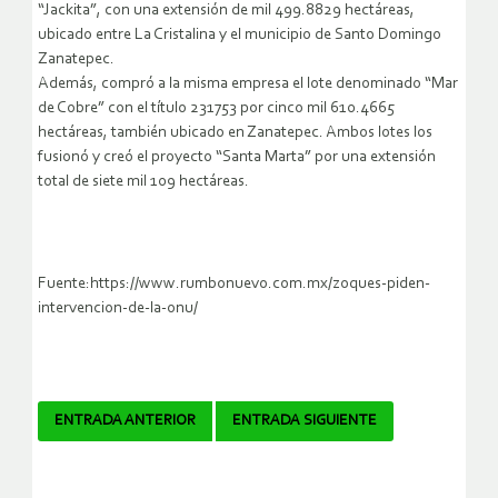
“Jackita”, con una extensión de mil 499.8829 hectáreas,
ubicado entre La Cristalina y el municipio de Santo Domingo
Zanatepec.
Además, compró a la misma empresa el lote denominado “Mar
de Cobre” con el título 231753 por cinco mil 610.4665
hectáreas, también ubicado en Zanatepec. Ambos lotes los
fusionó y creó el proyecto “Santa Marta” por una extensión
total de siete mil 109 hectáreas.
Fuente:https://www.rumbonuevo.com.mx/zoques-piden-
intervencion-de-la-onu/
Navegador
ENTRADA ANTERIOR
ENTRADA SIGUIENTE
de