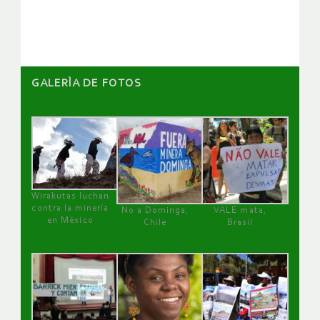
artículos
GALERÌA DE FOTOS
Wirakutas luchan
contra la minería
No a Dominga,
VALE mata,
en México
Chile
Brasil