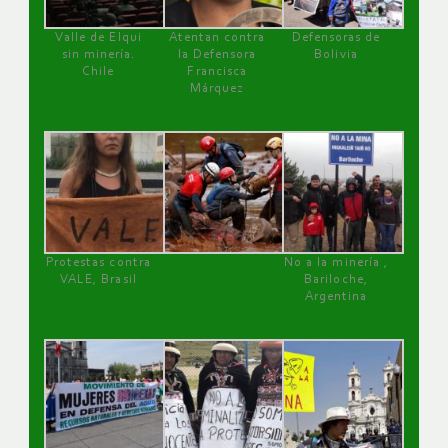
Valle de Elqui
Atentan contra
Defensoras de
sin minería.
la Defensora
Bolivia
Chile
Francisca
Márquez
Protestas contra
No a la minería ,
VALE, Brasil
Bariloche,
Argentina