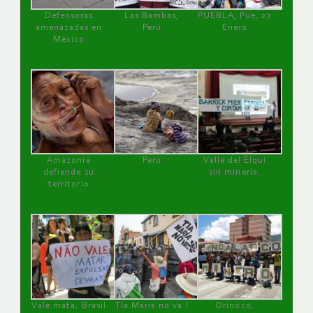
Defensoras
Las Bambas,
PUEBLA, Pue, 27
amenazadas en
Perú
Enero
México
Amazonía
Perú
Valle del Elqui
defiende su
sin minería.
territorio
Vale mata, Brasil
Tía María no va !
Orinoco,