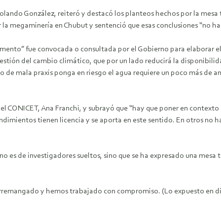
lando González, reiteró y destacó los planteos hechos por la mesa t
ar la megaminería en Chubut y sentenció que esas conclusiones “no h
mento” fue convocada o consultada por el Gobierno para elaborar el 
stión del cambio climático, que por un lado reducirá la disponibilida
 de mala praxis ponga en riesgo el agua requiere un poco más de aná
a del CONICET, Ana Franchi, y subrayó que “hay que poner en contexto 
ndimientos tienen licencia y se aporta en este sentido. En otros no ha
no es de investigadores sueltos, sino que se ha expresado una mesa 
 arremangado y hemos trabajado con compromiso. (Lo expuesto en di