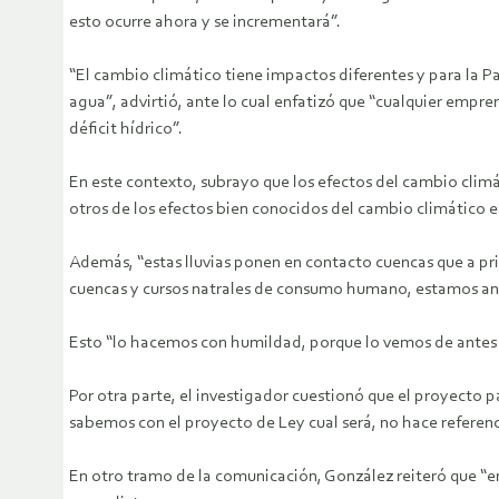
esto ocurre ahora y se incrementará”.
“El cambio climático tiene impactos diferentes y para la P
agua”, advirtió, ante lo cual enfatizó que “cualquier empre
déficit hídrico”.
En este contexto, subrayo que los efectos del cambio climá
otros de los efectos bien conocidos del cambio climático e
Además, “estas lluvias ponen en contacto cuencas que a prio
cuencas y cursos natrales de consumo humano, estamos ant
Esto “lo hacemos con humildad, porque lo vemos de antes de
Por otra parte, el investigador cuestionó que el proyecto 
sabemos con el proyecto de Ley cual será, no hace referenci
En otro tramo de la comunicación, González reiteró que “en