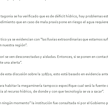
atagonia se ha verificado que es de déficit hídrico, hay problemas es
ndimiento que en caso de mala praxis pone en riesgo el agua requiere
tico ya se evidencian con “las lluvias extraordinarias que estamos s
n nuestra región”.
ri se ven desconectadas y aisladas. Entonces, si se ponen en contact
e una alerta”.
 esta discusión sobre la 128/20, esto está basado en evidencia anteri
para habitar la megaminería tampoco especifique cual será la fuente
a al recurso hídrico, de donde y con que tecnología se va a sacar”.
 ningún momento” la institución fue consultada ni por el Gobierno pa