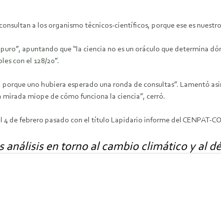
onsultan a los organismo técnicos-científicos, porque ese es nuestro 
apuro”, apuntando que “la ciencia no es un oráculo que determina dón
es con el 128/20”.
a, porque uno hubiera esperado una ronda de consultas”. Lamentó asi
a mirada miope de cómo funciona la ciencia”, cerró.
 el 4 de febrero pasado con el título Lapidario informe del CENPAT-
 análisis en torno al cambio climático y al déf