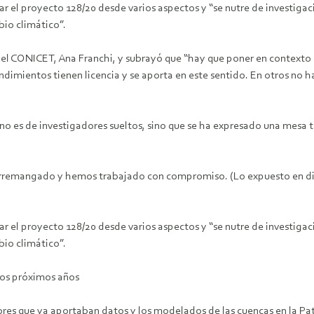
 el proyecto 128/20 desde varios aspectos y “se nutre de investigaci
bio climático”.
a del CONICET, Ana Franchi, y subrayó que “hay que poner en contexto 
ndimientos tienen licencia y se aporta en este sentido. En otros no ha
no es de investigadores sueltos, sino que se ha expresado una mesa 
 arremangado y hemos trabajado con compromiso. (Lo expuesto en di
 el proyecto 128/20 desde varios aspectos y “se nutre de investigaci
bio climático”.
los próximos años
res que ya aportaban datos y los modelados de las cuencas en la Pata