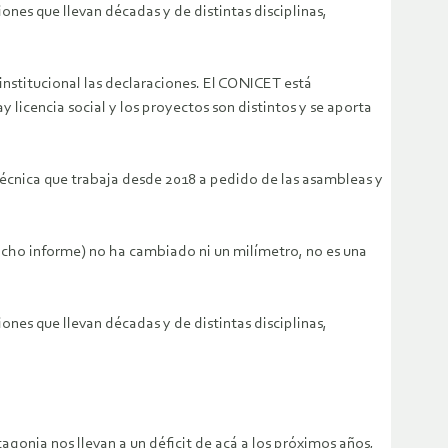
ones que llevan décadas y de distintas disciplinas,
institucional las declaraciones. El CONICET está
y licencia social y los proyectos son distintos y se aporta
técnica que trabaja desde 2018 a pedido de las asambleas y
cho informe) no ha cambiado ni un milímetro, no es una
ones que llevan décadas y de distintas disciplinas,
gonia nos llevan a un déficit de acá a los próximos años,