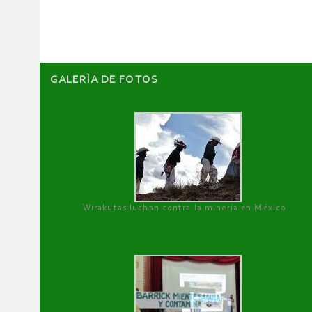
artículos
GALERÌA DE FOTOS
Wirakutas luchan contra la minería en México