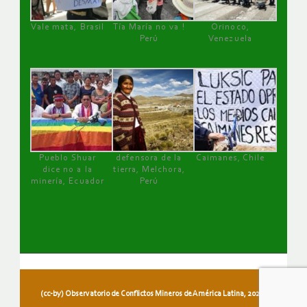
Vale mata, Brasil
Tía María no va !
Orinoco,
Perú
Venezuela
Pueblo Shuar
defensora de la
Caimanes, Chile
dice no a la
tierra, Melchora,
minería, Ecuador
Perú
(cc-by) Observatorio de Conflictos Mineros de América Latina, 2026