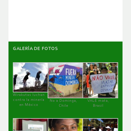
de
artículos
GALERÌA DE FOTOS
Wirakutas luchan
contra la minería
No a Dominga,
VALE mata,
en México
Chile
Brasil