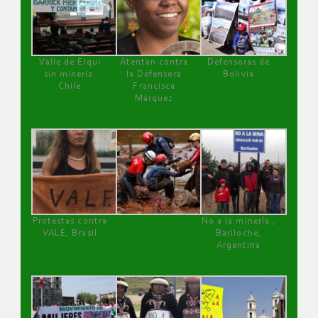
Valle de Elqui
Atentan contra
Defensoras de
sin minería.
la Defensora
Bolivia
Chile
Francisca
Márquez
Protestas contra
No a la minería ,
VALE, Brasil
Bariloche,
Argentina