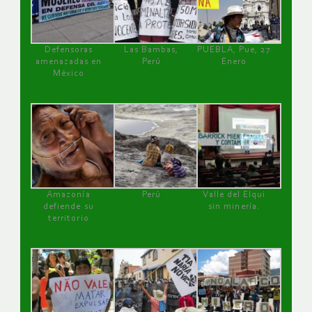
Defensoras
Las Bambas,
PUEBLA, Pue, 27
amenazadas en
Perú
Enero
México
Amazonía
Perú
Valle del Elqui
defiende su
sin minería.
territorio