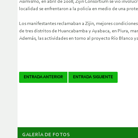
Asimismo, en abril de 2008, Zijin Consortium se vio involuc
localidad se enfrentaron a la policía en medio de una prot
Los manifestantes reclamaban a Zijin, mejores condiciones 
de tres distritos de Huancabamba y Ayabaca, en Piura, ma
Además, las actividades en torno al proyecto Río Blanco 
Navegador
ENTRADA ANTERIOR
ENTRADA SIGUIENTE
de
artículos
GALERÌA DE FOTOS