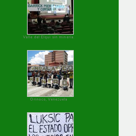
Valle del Elqui sin minería.
Orinoco, Venezuela