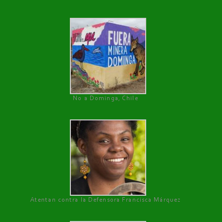
No a Dominga, Chile
Atentan contra la Defensora Francisca Márquez