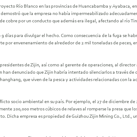
proyecto Río Blanco en las provincias de Huancabamba y Ayabaca, en 
nas demostró que la empresa no había impermeabilizado adecuadamen
a de cobre por un conducto que además era ilegal, afectando al río Tin
eró 9 días para divulgar el hecho. Como consecuencia de la fuga se h
rte por envenenamiento de alrededor de 2 mil toneladas de peces, e
cepresidentes de Zijin, así como al gerente de operaciones, al directo
 han denunciado que Zijin habría intentado silenciarlos a través de
hanghang, que viven de la pesca y actividades relacionadas con la 
flicto socio ambiental en su país. Por ejemplo, el 27 de diciembre de
e 200,000 metros cúbicos de relaves al romperse la presa que los 
to. Dicha empresa es propiedad de Guizhou Zijin Mining Co., Ltd., un