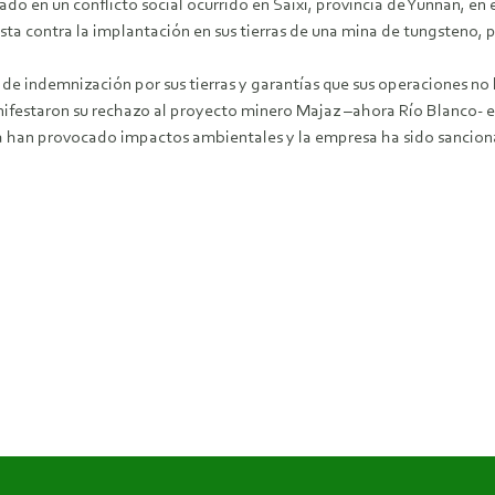
rado en un conflicto social ocurrido en Saixi, provincia de Yunnan, e
esta contra la implantación en sus tierras de una mina de tungsteno,
de indemnización por sus tierras y garantías que sus operaciones no l
nifestaron su rechazo al proyecto minero Majaz –ahora Río Blanco- e
ya han provocado impactos ambientales y la empresa ha sido sancio