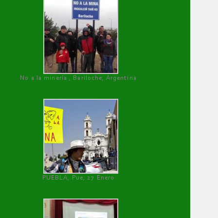
No a la minería , Bariloche, Argentina
PUEBLA, Pue, 27 Enero