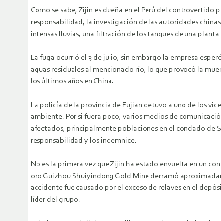
Como se sabe, Zijin es dueña en el Perú del controvertido 
responsabilidad, la investigación de las autoridades chi
intensas lluvias, una filtración de los tanques de una plant
La fuga ocurrió el 3 de julio, sin embargo la empresa esp
aguas residuales al mencionado río, lo que provocó la mue
los últimos años en China.
La policía de la provincia de Fujian detuvo a uno de los vi
ambiente. Por si fuera poco, varios medios de comunicación
afectados, principalmente poblaciones en el condado de S
responsabilidad y los indemnice.
No es la primera vez que Zijin ha estado envuelta en un con
oro Guizhou Shuiyindong Gold Mine derramó aproximadament
accidente fue causado por el exceso de relaves en el depósi
líder del grupo.