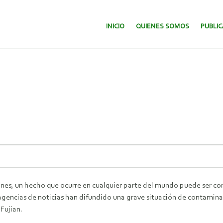
SALTAR AL CONTENIDO.
INICIO
QUIENES SOMOS
PUBLI
es, un hecho que ocurre en cualquier parte del mundo puede ser con
s agencias de noticias han difundido una grave situación de contamina
 Fujian.