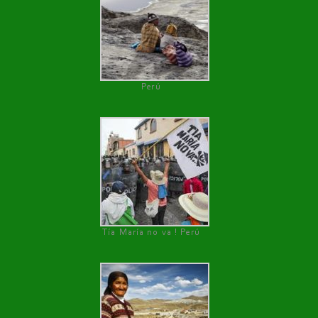
Perú
Tía María no va ! Perú