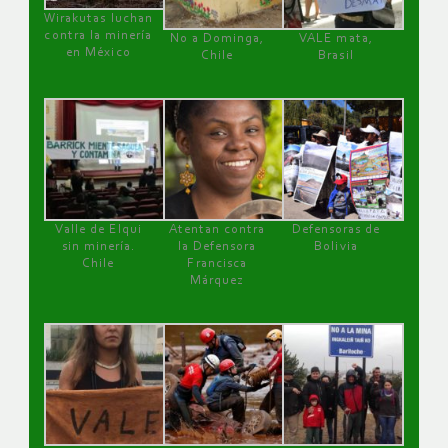
Wirakutas luchan
contra la minería
No a Dominga,
VALE mata,
en México
Chile
Brasil
Valle de Elqui
Atentan contra
Defensoras de
sin minería.
la Defensora
Bolivia
Chile
Francisca
Márquez