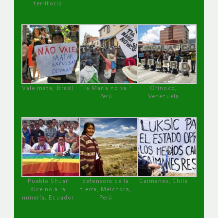
territorio
Vale mata, Brasil
Tía María no va !
Orinoco,
Perú
Venezuela
Pueblo Shuar
defensora de la
Caimanes, Chile
dice no a la
tierra, Melchora,
minería, Ecuador
Perú