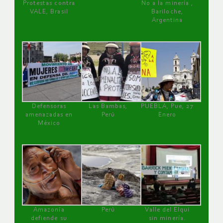
Protestas contra
No a la minería ,
VALE, Brasil
Bariloche,
Argentina
Defensoras
Las Bambas,
PUEBLA, Pue, 27
amenazadas en
Perú
Enero
México
Amazonía
Perú
Valle del Elqui
defiende su
sin minería.