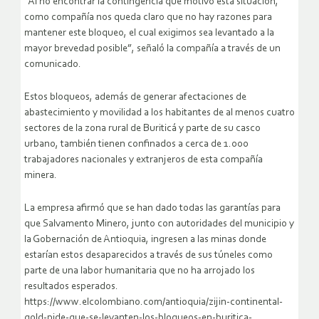
“Al no encontrar la contingencia que motivó esta situación,
como compañía nos queda claro que no hay razones para
mantener este bloqueo, el cual exigimos sea levantado a la
mayor brevedad posible”, señaló la compañía a través de un
comunicado.
Estos bloqueos, además de generar afectaciones de
abastecimiento y movilidad a los habitantes de al menos cuatro
sectores de la zona rural de Buriticá y parte de su casco
urbano, también tienen confinados a cerca de 1.000
trabajadores nacionales y extranjeros de esta compañía
minera.
La empresa afirmó que se han dado todas las garantías para
que Salvamento Minero, junto con autoridades del municipio y
la Gobernación de Antioquia, ingresen a las minas donde
estarían estos desaparecidos a través de sus túneles como
parte de una labor humanitaria que no ha arrojado los
resultados esperados.
https://www.elcolombiano.com/antioquia/zijin-continental-
gold-pide-que-se-levanten-los-bloqueos-en-buritica-