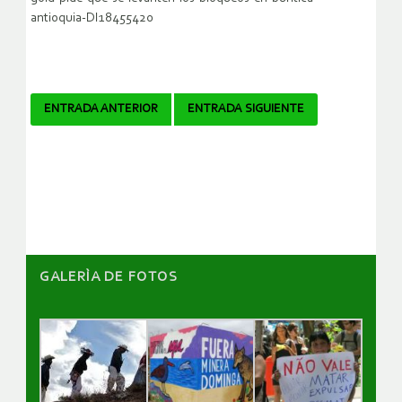
antioquia-DI18455420
Navegador
ENTRADA ANTERIOR
ENTRADA SIGUIENTE
de
artículos
GALERÌA DE FOTOS