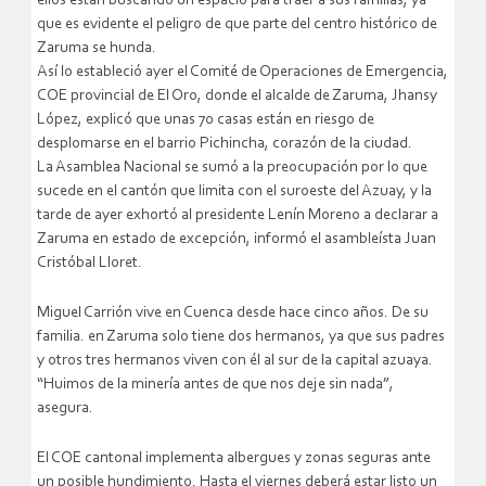
ellos están buscando un espacio para traer a sus familias, ya
que es evidente el peligro de que parte del centro histórico de
Zaruma se hunda.
Así lo estableció ayer el Comité de Operaciones de Emergencia,
COE provincial de El Oro, donde el alcalde de Zaruma, Jhansy
López, explicó que unas 70 casas están en riesgo de
desplomarse en el barrio Pichincha, corazón de la ciudad.
La Asamblea Nacional se sumó a la preocupación por lo que
sucede en el cantón que limita con el suroeste del Azuay, y la
tarde de ayer exhortó al presidente Lenín Moreno a declarar a
Zaruma en estado de excepción, informó el asambleísta Juan
Cristóbal Lloret.
Miguel Carrión vive en Cuenca desde hace cinco años. De su
familia. en Zaruma solo tiene dos hermanos, ya que sus padres
y otros tres hermanos viven con él al sur de la capital azuaya.
“Huimos de la minería antes de que nos deje sin nada”,
asegura.
El COE cantonal implementa albergues y zonas seguras ante
un posible hundimiento. Hasta el viernes deberá estar listo un