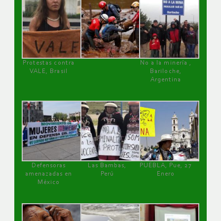
Protestas contra
No a la minería ,
VALE, Brasil
Bariloche,
Argentina
Defensoras
Las Bambas,
PUEBLA, Pue, 27
amenazadas en
Perú
Enero
México