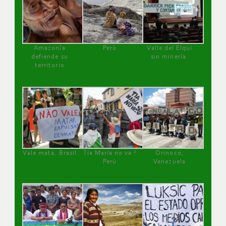
Amazonía
Perú
Valle del Elqui
defiende su
sin minería.
territorio
Vale mata, Brasil
Tía María no va !
Orinoco,
Perú
Venezuela