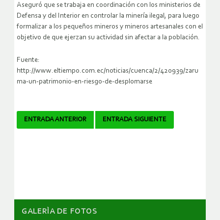
Aseguró que se trabaja en coordinación con los ministerios de
Defensa y del Interior en controlar la minería ilegal, para luego
formalizar a los pequeños mineros y mineros artesanales con el
objetivo de que ejerzan su actividad sin afectar a la población.
Fuente:
http://www.eltiempo.com.ec/noticias/cuenca/2/420939/zaru
ma-un-patrimonio-en-riesgo-de-desplomarse
Navegador
ENTRADA ANTERIOR
ENTRADA SIGUIENTE
de
artículos
GALERÌA DE FOTOS