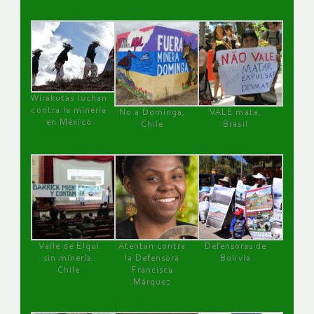
Wirakutas luchan
contra la minería
No a Dominga,
VALE mata,
en México
Chile
Brasil
Valle de Elqui
Atentan contra
Defensoras de
sin minería.
la Defensora
Bolivia
Chile
Francisca
Márquez