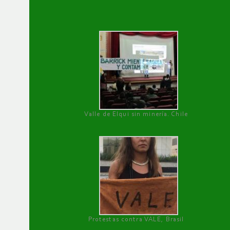
Valle de Elqui sin minería. Chile
Protestas contra VALE, Brasil