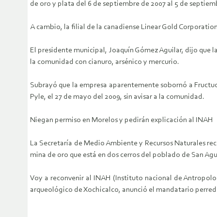
de oro y plata del 6 de septiembre de 2007 al 5 de septiem
A cambio, la filial de la canadiense Linear Gold Corporatio
El presidente municipal, Joaquín Gómez Aguilar, dijo que 
la comunidad con cianuro, arsénico y mercurio.
Subrayó que la empresa aparentemente sobornó a Fructuoso
Pyle, el 27 de mayo del 2009, sin avisar a la comunidad.
Niegan permiso en Morelos y pedirán explicación al INAH
La Secretaría de Medio Ambiente y Recursos Naturales rec
mina de oro que está en dos cerros del poblado de San Ag
Voy a reconvenir al INAH (Instituto nacional de Antropolo
arqueológico de Xochicalco, anunció el mandatario perredi