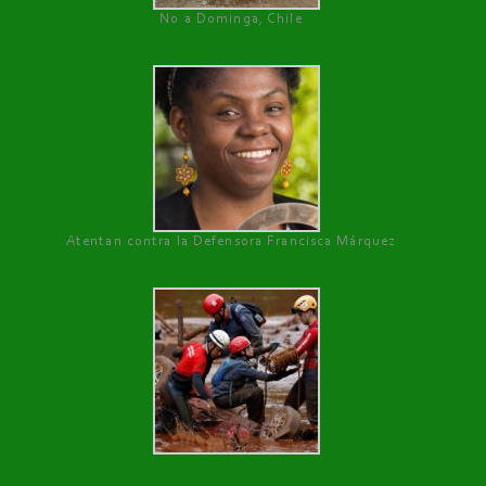
No a Dominga, Chile
Atentan contra la Defensora Francisca Márquez