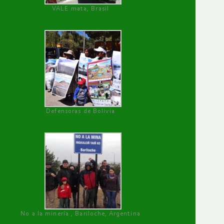
VALE mata, Brasil
Defensoras de Bolivia
No a la minería , Bariloche, Argentina