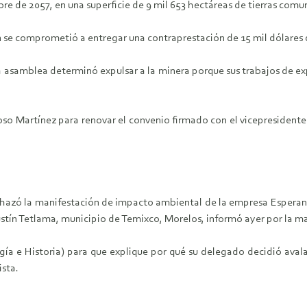
bre de 2057, en una superficie de 9 mil 653 hectáreas de tierras com
n se comprometió a entregar una contraprestación de 15 mil dólares d
la asamblea determinó expulsar a la minera porque sus trabajos de ex
 Martínez para renovar el convenio firmado con el vicepresidente 
hazó la manifestación de impacto ambiental de la empresa Esperanza
ustín Tetlama, municipio de Temixco, Morelos, informó ayer por la 
gía e Historia) para que explique por qué su delegado decidió avala
sta.