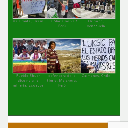
Vale mata, Brasil
Tía María no va !
Orinoco,
Perú
Venezuela
Pueblo Shuar
defensora de la
Caimanes, Chile
dice no a la
tierra, Melchora,
minería, Ecuador
Perú