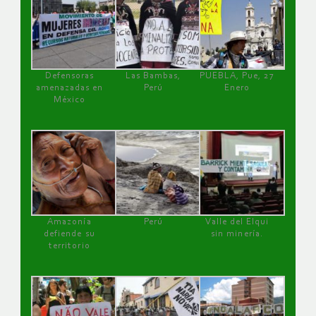
Defensoras
Las Bambas,
PUEBLA, Pue, 27
amenazadas en
Perú
Enero
México
Amazonía
Perú
Valle del Elqui
defiende su
sin minería.
territorio