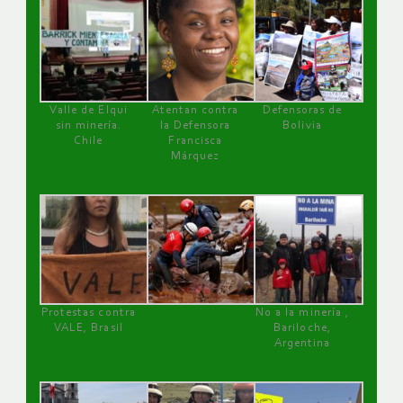
Valle de Elqui
Atentan contra
Defensoras de
sin minería.
la Defensora
Bolivia
Chile
Francisca
Márquez
Protestas contra
No a la minería ,
VALE, Brasil
Bariloche,
Argentina