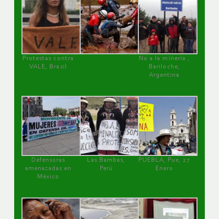
Protestas contra
No a la minería ,
VALE, Brasil
Bariloche,
Argentina
Defensoras
Las Bambas,
PUEBLA, Pue, 27
amenazadas en
Perú
Enero
México