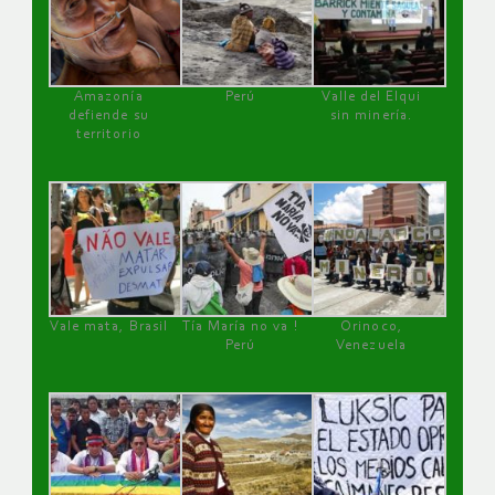
Amazonía
Perú
Valle del Elqui
defiende su
sin minería.
territorio
Vale mata, Brasil
Tía María no va !
Orinoco,
Perú
Venezuela