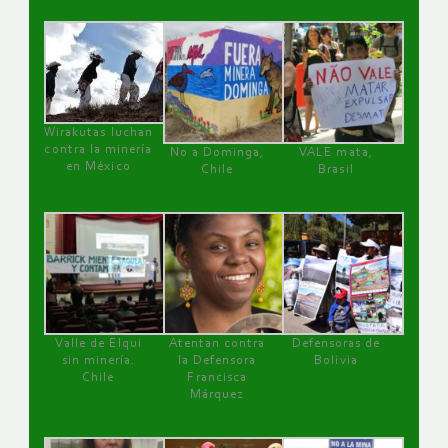
Wirakutas luchan
contra la minería
No a Dominga,
VALE mata,
en México
Chile
Brasil
Valle de Elqui
Atentan contra
Defensoras de
sin minería.
la Defensora
Bolivia
Chile
Francisca
Márquez