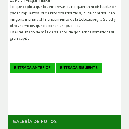
La Polar: «llegar y llevar».
Lo que explica que los empresarios no quieran ni oír hablar de
pagar impuestos, ni de reforma tributaria, ni de contribuir en
ninguna manera al financiamiento de la Educación, la Salud y
otros servicios que debiesen ser públicos.
Es el resultado de más de 21 años de gobiernos sometidos al
gran capital.
Navegador
ENTRADA ANTERIOR
ENTRADA SIGUIENTE
de
artículos
GALERÌA DE FOTOS