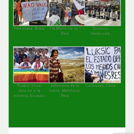
Vale mata, Brasil
Tía María no va !
Orinoco,
Perú
Venezuela
Pueblo Shuar
defensora de la
Caimanes, Chile
dice no a la
tierra, Melchora,
minería, Ecuador
Perú