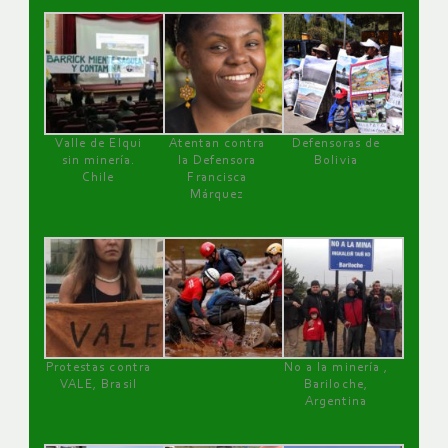
Valle de Elqui
Atentan contra
Defensoras de
sin minería.
la Defensora
Bolivia
Chile
Francisca
Márquez
Protestas contra
No a la minería ,
VALE, Brasil
Bariloche,
Argentina