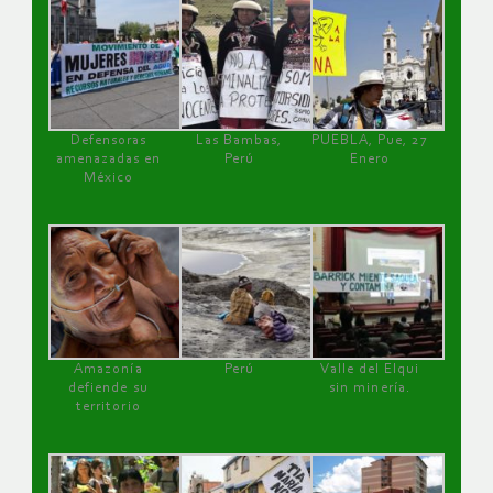
Defensoras
Las Bambas,
PUEBLA, Pue, 27
amenazadas en
Perú
Enero
México
Amazonía
Perú
Valle del Elqui
defiende su
sin minería.
territorio