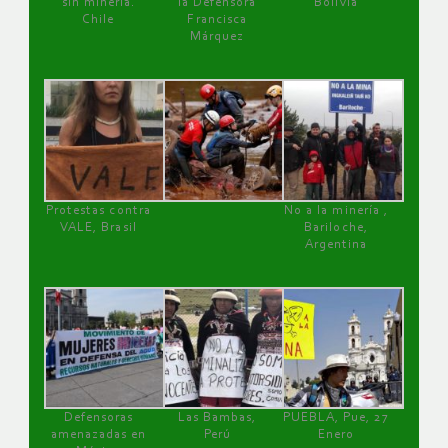
sin minería.
la Defensora
Bolivia
Chile
Francisca
Márquez
Protestas contra
No a la minería ,
VALE, Brasil
Bariloche,
Argentina
Defensoras
Las Bambas,
PUEBLA, Pue, 27
amenazadas en
Perú
Enero