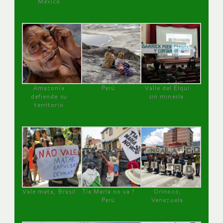
México
Amazonía
Perú
Valle del Elqui
defiende su
sin minería.
territorio
Vale mata, Brasil
Tía María no va !
Orinoco,
Perú
Venezuela