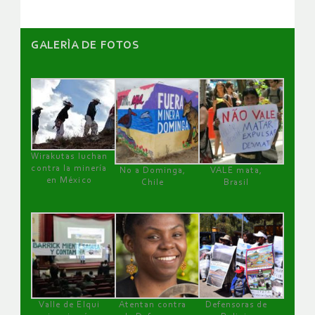
GALERÌA DE FOTOS
Wirakutas luchan
contra la minería
No a Dominga,
VALE mata,
en México
Chile
Brasil
Valle de Elqui
Atentan contra
Defensoras de