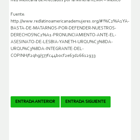
Red Mexicana de Afectados por la Minería REMA – Mexico
Fuente:
http://www.redlatinoamericanademujeres.org/#!%C2%A1YA-
BASTA-DE-MATARNOS-POR-DEFENDER-NUESTROS-
DERECHOS%C2%A1-PRONUNCIAMIENTO-ANTE-EL-
ASESINATO-DE-LESBIA-YANETH-URQU%C3%8DA-
URQU%C3%8DA-INTEGRANTE-DEL-
COPINH/f2qhg/577fc44b0cf2e63d26612933
Navegador
ENTRADA ANTERIOR
ENTRADA SIGUIENTE
de
artículos