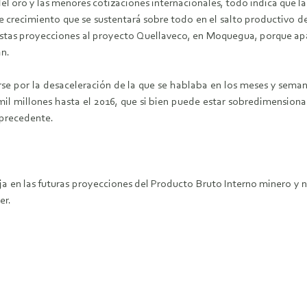
 del oro y las menores cotizaciones internacionales, todo indica que l
e crecimiento que se sustentará sobre todo en el salto productivo d
estas proyecciones al proyecto Quellaveco, en Moquegua, porque ap
an.
se por la desaceleración de la que se hablaba en los meses y semana
l millones hasta el 2016, que si bien puede estar sobredimensionad
 precedente.
ja en las futuras proyecciones del Producto Bruto Interno minero y n
er.