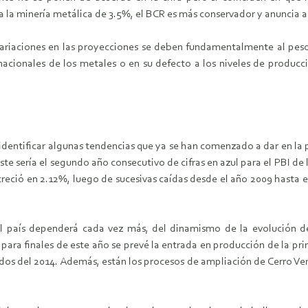
la minería metálica de 3.5%, el BCR es más conservador y anuncia 
s variaciones en las proyecciones se deben fundamentalmente al peso 
acionales de los metales o en su defecto a los niveles de producc
s identificar algunas tendencias que ya se han comenzado a dar en la
este sería el segundo año consecutivo de cifras en azul para el PBI de
creció en 2.12%, luego de sucesivas caídas desde el año 2009 hasta e
l país dependerá cada vez más, del dinamismo de la evolución de
para finales de este año se prevé la entrada en producción de la p
dos del 2014. Además, están los procesos de ampliación de Cerro 