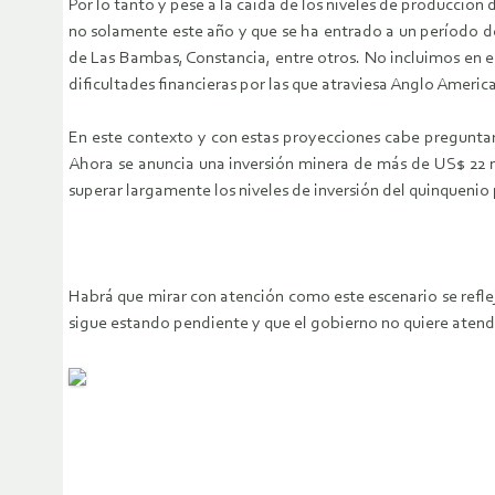
Por lo tanto y pese a la caída de los niveles de producción
no solamente este año y que se ha entrado a un período d
de Las Bambas, Constancia, entre otros. No incluimos en 
dificultades financieras por las que atraviesa Anglo Americ
En este contexto y con estas proyecciones cabe preguntar
Ahora se anuncia una inversión minera de más de US$ 22 mi
superar largamente los niveles de inversión del quinquenio
Habrá que mirar con atención como este escenario se refle
sigue estando pendiente y que el gobierno no quiere atend