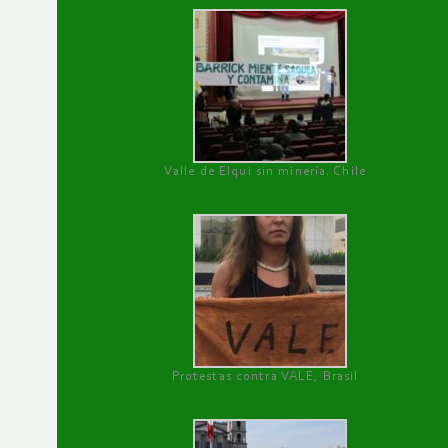
Valle de Elqui sin minería. Chile
Protestas contra VALE, Brasil