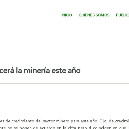
SALTAR AL CONTENIDO.
INICIO
QUIENES SOMOS
PUBLI
cerá la minería este año
es de crecimiento del sector minero para este año. Ojo, de crecim
te no se ponen de acuerdo en la cifra pero si coinciden en que l