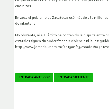
La guerra entre Los Zetas y el cártel del Golfo por Fresnil
envueltos.
En 2012 el gobierno de Zacatecas usó más de 280 millones d
de infantería.
No obstante, ni el Ejército ha contenido la disputa entre gr
estatales siguen sin poder frenar la violencia ni la insegurid
http://www.jornada.unam.mx/2015/01/19/estados/027n1est
Navegador
ENTRADA ANTERIOR
ENTRADA SIGUIENTE
de
artículos