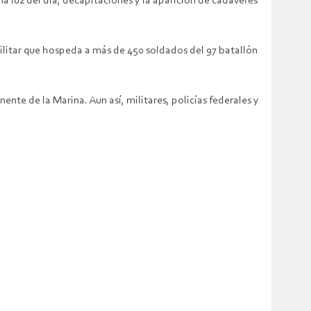
na luz del día, decapitaciones y la aparición de cadáveres
militar que hospeda a más de 450 soldados del 97 batallón
ente de la Marina. Aun así, militares, policías federales y