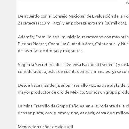
A
De acuerdo con el Consejo Nacional de Evaluación de la Po
Zacatecas (118 mil 352) y en pobreza extrema (16 mil 903).
Además, Fresnillo es el municipio zacatecano con mayor índ
Piedras Negras, Coahuila: Ciudad Juárez, Chihuahua, y Nuev
de las rutas de drogas y migrantes.
Según la Secretaría de la Defensa Nacional (Sedena) y de l
considerados ajustes de cuentas entre criminales; 51 se com
Desde hace más de 54 años, Fresnillo PLC extrae plata del c
mayor productor de oro de México. Somos un grupo produc
La mina Fresnillo de Grupo Peñoles, en el suroriente de la
ricos en plata, oro, plomo y zinc, es decir, cerca de 2 mill
Menos de 12 años de vida útil