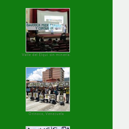
Valle del Elqui sin minería.
Orinoco, Venezuela