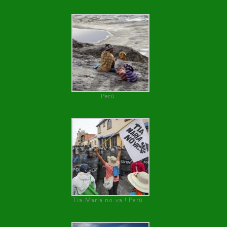
Perú
Tía María no va ! Perú