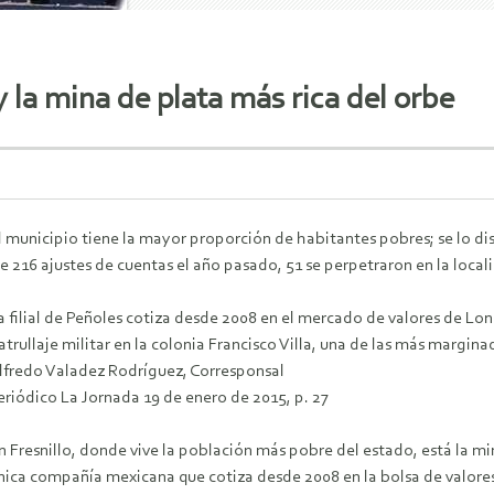
 y la mina de plata más rica del orbe
l municipio tiene la mayor proporción de habitantes pobres; se lo di
e 216 ajustes de cuentas el año pasado, 51 se perpetraron en la local
a filial de Peñoles cotiza desde 2008 en el mercado de valores de Lo
atrullaje militar en la colonia Francisco Villa, una de las más margina
lfredo Valadez Rodríguez, Corresponsal
eriódico La Jornada 19 de enero de 2015, p. 27
n Fresnillo, donde vive la población más pobre del estado, está la 
nica compañía mexicana que cotiza desde 2008 en la bolsa de valores 