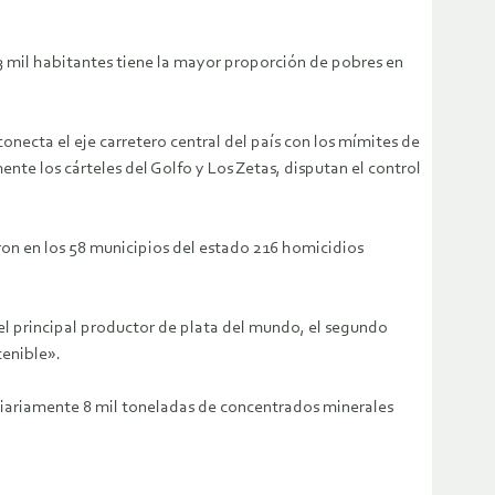
3 mil habitantes tiene la mayor proporción de pobres en
necta el eje carretero central del país con los mímites de
te los cárteles del Golfo y Los Zetas, disputan el control
ron en los 58 municipios del estado 216 homicidios
 el principal productor de plata del mundo, el segundo
enible».
 diariamente 8 mil toneladas de concentrados minerales