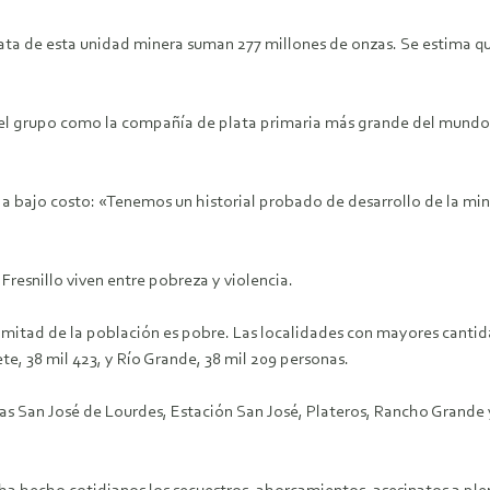
ata de esta unidad minera suman 277 millones de onzas. Se estima que
del grupo como la compañía de plata primaria más grande del mundo,
a bajo costo: «Tenemos un historial probado de desarrollo de la mina
resnillo viven entre pobreza y violencia.
 mitad de la población es pobre. Las localidades con mayores cantida
te, 38 mil 423, y Río Grande, 38 mil 209 personas.
llas San José de Lourdes, Estación San José, Plateros, Rancho Grande y