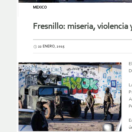
MEXICO
Fresnillo: miseria, violencia
22 ENERO, 2015
E
D
L
P
A
P
E
ú