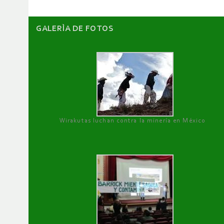
GALERÌA DE FOTOS
Wirakutas luchan contra la minería en México