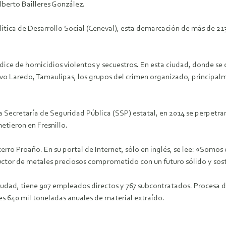
lberto Bailleres González.
lítica de Desarrollo Social (Ceneval), esta demarcación de más de 21
ice de homicidios violentos y secuestros. En esta ciudad, donde se co
o Laredo, Tamaulipas, los grupos del crimen organizado, principalmen
a Secretaría de Seguridad Pública (SSP) estatal, en 2014 se perpetra
etieron en Fresnillo.
erro Proaño. En su portal de Internet, sólo en inglés, se lee: «Somos
tor de metales preciosos comprometido con un futuro sólido y sost
 ciudad, tiene 907 empleados directos y 767 subcontratados. Procesa
ones 640 mil toneladas anuales de material extraído.