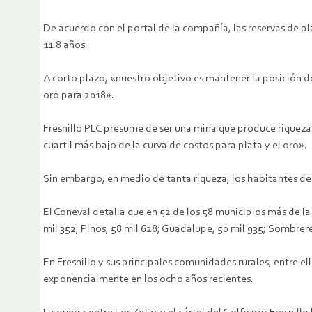
De acuerdo con el portal de la compañía, las reservas de pl
11.8 años.
A corto plazo, «nuestro objetivo es mantener la posición 
oro para 2018».
Fresnillo PLC presume de ser una mina que produce riqueza 
cuartil más bajo de la curva de costos para plata y el oro».
Sin embargo, en medio de tanta riqueza, los habitantes de F
El Coneval detalla que en 52 de los 58 municipios más de la
mil 352; Pinos, 58 mil 628; Guadalupe, 50 mil 935; Sombrere
En Fresnillo y sus principales comunidades rurales, entre e
exponencialmente en los ocho años recientes.