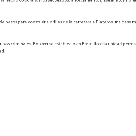
lo ha hecho cotidianos los secuestros, ahorcamientos, asesinatos a ple
e pesos para construir a orillas de la carretera a Plateros una base 
upos criminales. En 2011 se estableció en Fresnillo una unidad perman
ad.