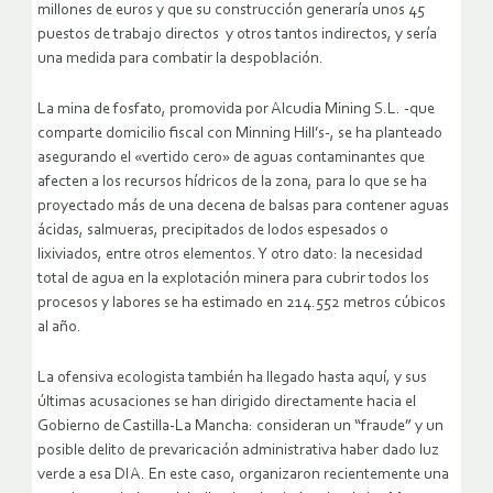
millones de euros y que su construcción generaría unos 45
puestos de trabajo directos y otros tantos indirectos, y sería
una medida para combatir la despoblación.
La mina de fosfato, promovida por Alcudia Mining S.L. -que
comparte domicilio fiscal con Minning Hill’s-, se ha planteado
asegurando el «vertido cero» de aguas contaminantes que
afecten a los recursos hídricos de la zona, para lo que se ha
proyectado más de una decena de balsas para contener aguas
ácidas, salmueras, precipitados de lodos espesados o
lixiviados, entre otros elementos. Y otro dato: la necesidad
total de agua en la explotación minera para cubrir todos los
procesos y labores se ha estimado en 214.552 metros cúbicos
al año.
La ofensiva ecologista también ha llegado hasta aquí, y sus
últimas acusaciones se han dirigido directamente hacia el
Gobierno de Castilla-La Mancha: consideran un “fraude” y un
posible delito de prevaricación administrativa haber dado luz
verde a esa DIA. En este caso, organizaron recientemente una