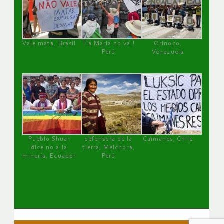
Vale mata, Brasil
Tía María no va !
Orinoco,
Perú
Venezuela
Pueblo Shuar
defensora de la
Caimanes, Chile
dice no a la
tierra, Melchora,
minería, Ecuador
Perú