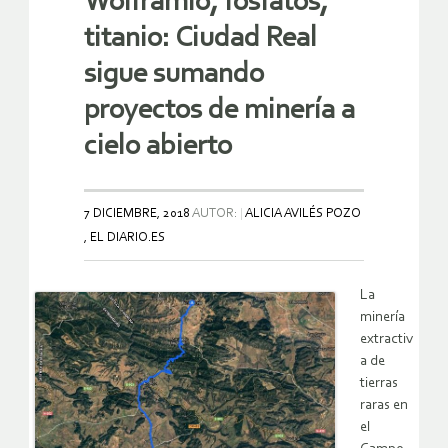
Wolframio, fosfatos,
titanio: Ciudad Real
sigue sumando
proyectos de minería a
cielo abierto
7 DICIEMBRE, 2018
AUTOR:
ALICIA AVILÉS POZO
, EL DIARIO.ES
La
minería
extractiv
a de
tierras
raras en
el