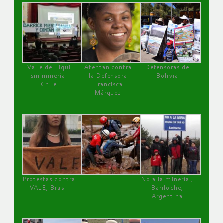
Valle de Elqui
Atentan contra
Defensoras de
sin minería.
la Defensora
Bolivia
Chile
Francisca
Márquez
Protestas contra
No a la minería ,
VALE, Brasil
Bariloche,
Argentina