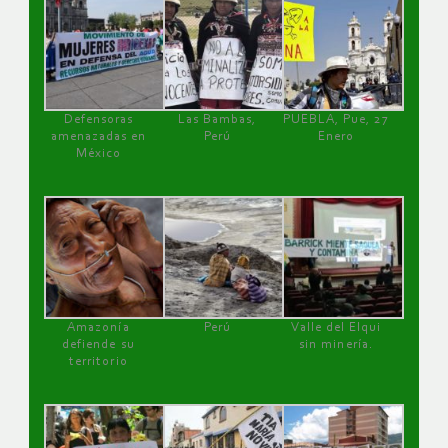
Defensoras
Las Bambas,
PUEBLA, Pue, 27
amenazadas en
Perú
Enero
México
Amazonía
Perú
Valle del Elqui
defiende su
sin minería.
territorio