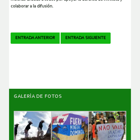
colaborar a la difusión.
Navegador
ENTRADA ANTERIOR
ENTRADA SIGUIENTE
de
artículos
GALERÌA DE FOTOS