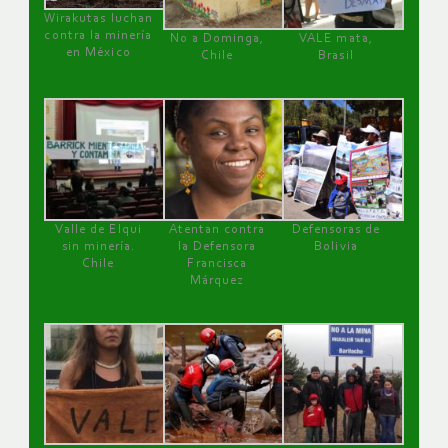
Wirakutas luchan
contra la minería
No a Dominga,
VALE mata,
en México
Chile
Brasil
Valle de Elqui
Atentan contra
Defensoras de
sin minería.
la Defensora
Bolivia
Chile
Francisca
Márquez