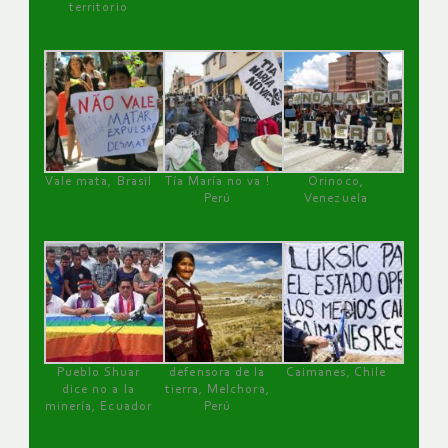
territorio
Vale mata, Brasil
Tía María no va !
Orinoco,
Perú
Venezuela
Pueblo Shuar
defensora de la
Caimanes, Chile
dice no a la
tierra, Melchora,
minería, Ecuador
Perú