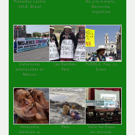
Protestas contra
No a la minería ,
VALE, Brasil
Bariloche,
Argentina
Defensoras
Las Bambas,
PUEBLA, Pue, 27
amenazadas en
Perú
Enero
México
Amazonía
Perú
Valle del Elqui
defiende su
sin minería.