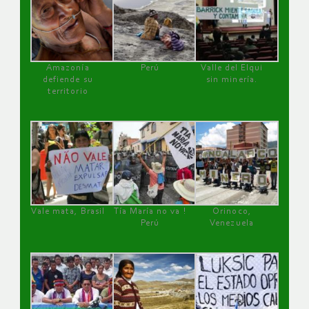
Amazonía
Perú
Valle del Elqui
defiende su
sin minería.
territorio
Vale mata, Brasil
Tía María no va !
Orinoco,
Perú
Venezuela