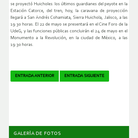
se proyectó Huicholes: los últimos guardianes del peyote en la
Estación Catorce, del tren; hoy, la caravana de proyección
llegará a San Andrés Cohamiata, Sierra Huichola, Jalisco, a las
19:30 horas. El 22 de mayo se presentará en el Cine Foro de la
UdeG, y las funciones públicas concluirán el 24 de mayo en el
Monumento a la Revolución, en la ciudad de México, a las
19:30 horas.
Navegador
ENTRADA ANTERIOR
ENTRADA SIGUIENTE
de
artículos
GALERÌA DE FOTOS