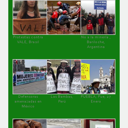
Protestas contra
No a la minería ,
VALE, Brasil
Bariloche,
Argentina
Defensoras
Las Bambas,
PUEBLA, Pue, 27
amenazadas en
Perú
Enero
México