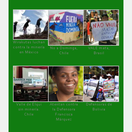
Wirakutas luchan
contra la minería
No a Dominga,
VALE mata,
en México
Chile
Brasil
Valle de Elqui
Atentan contra
Defensoras de
sin minería.
la Defensora
Bolivia
Chile
Francisca
Márquez