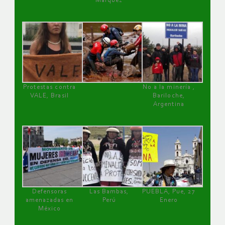
Márquez
Protestas contra
No a la minería ,
VALE, Brasil
Bariloche,
Argentina
Defensoras
Las Bambas,
PUEBLA, Pue, 27
amenazadas en
Perú
Enero
México