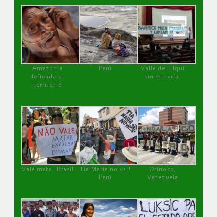
Amazonía
Perú
Valle del Elqui
defiende su
sin minería.
territorio
Vale mata, Brasil
Tía María no va !
Orinoco,
Perú
Venezuela