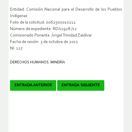
Entidad: Comisión Nacional para el Desarrollo de los Pueblos
Indígenas
Folio de la solicitud: 0062500010212
Número de expediente: RDA1928 /12
Comisionado Ponente: Ángel Trinidad Zaldívar
Fecha de sesión: 3 de octubre de 2012
NI: 127
DERECHOS HUMANOS
,
MINERÍA
Navegador
ENTRADA ANTERIOR
ENTRADA SIGUIENTE
de
artículos