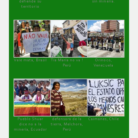
defiende su
sin minería.
territorio
Vale mata, Brasil
Tía María no va !
Orinoco,
Perú
Venezuela
Pueblo Shuar
defensora de la
Caimanes, Chile
dice no a la
tierra, Melchora,
minería, Ecuador
Perú