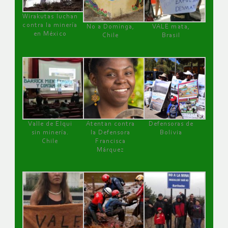
Wirakutas luchan
contra la minería
No a Dominga,
VALE mata,
en México
Chile
Brasil
Valle de Elqui
Atentan contra
Defensoras de
sin minería.
la Defensora
Bolivia
Chile
Francisca
Márquez