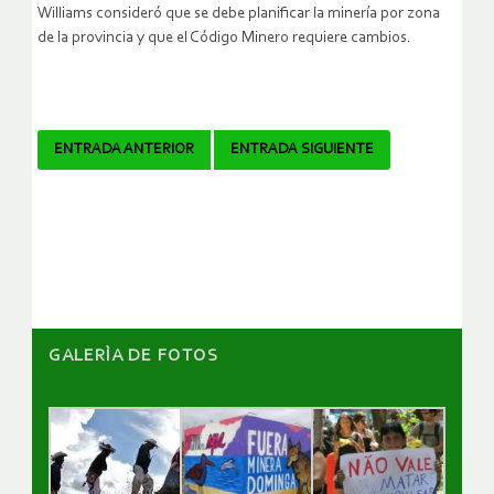
Williams consideró que se debe planificar la minería por zona
de la provincia y que el Código Minero requiere cambios.
Navegador
ENTRADA ANTERIOR
ENTRADA SIGUIENTE
de
artículos
GALERÌA DE FOTOS