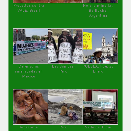
Protestas contra
No a la minería ,
VALE, Brasil
Bariloche,
Argentina
Defensoras
Las Bambas,
PUEBLA, Pue, 27
amenazadas en
Perú
Enero
México
Amazonía
Perú
Valle del Elqui