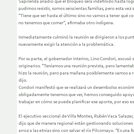
Sapirenda añadió que el bloqueo será indefinido hasta logr
pudimos resistir, somos seiscientas familias, pero esta vez
“Tiene que ser hasta el último sino no vamos a tener qué co
no tenemos que comer”, afirmaba otro indígena.
Inmediatamente culminó la reunión se dirigieron a los punt
nuevamente exigir la atención a la problemática.
Por su parte, el gobernador interino, Lino Condori, excusó s
originarios. “Teníamos una reunión prevista, pero lamentabl
hizo la reunión, pero para mañana posiblemente vamos a re
dijo.
Condori manifestó que se realizará un desembolso económic
obligadamente tenemos que ver, hemos conseguido apoyo d
trabajar en cómo se puede planificar ese aporte, por eso e
El ejecutivo seccional de Villa Montes, Rubén Vaca Salazar
dijo que de manera regional están gestionando soluciones a
arroz a las etnias sino con salvar el río Pilcomayo. “Es una