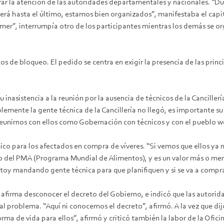
ar la atención de las autoridades departamentales y nacionales. “Du
 será hasta el último, estamos bien organizados”, manifestaba el cap
mer”, interrumpía otro de los participantes mientras los demás se org
os de bloqueo. El pedido se centra en exigir la presencia de las pri
u inasistencia a la reunión por la ausencia de técnicos de la Canciller
emente la gente técnica de la Cancillería no llegó, es importante su 
unirnos con ellos como Gobernación con técnicos y con el pueblo wee
o para los afectados en compra de víveres. “Si vemos que ellos ya n
el PMA (Programa Mundial de Alimentos), y es un valor más o meno
stoy mandando gente técnica para que planifiquen y si se va a compr
, afirma desconocer el decreto del Gobierno, e indicó que las autori
l problema. “Aquí ni conocemos el decreto”, afirmó. A la vez que dij
 forma de vida para ellos”, afirmó y criticó también la labor de la Of