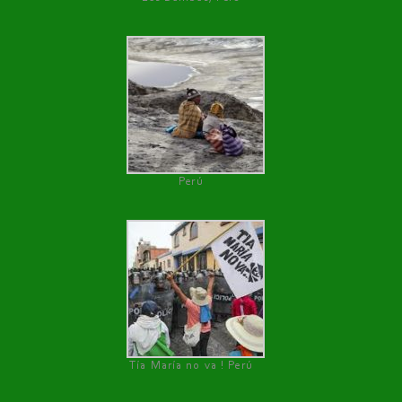
Perú
Tía María no va ! Perú