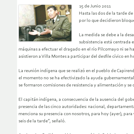
15 de Junio 2011
Hasta las dos de la tarde d
por lo que decidieron bloque
La medida se debe a la desa
subsistencia está centrada
máquinas a efectuar el dragado en el río Pilcomayo ni se h
asistieron a Villa Montes a participar del desfile cívico en
La reunión indígena que se realizó en el pueblo de Capire
el momento no se ha efectivizado la ayuda gubernamental e
se formaron comisiones de resistencia y alimentación y se
El capitán indígena, a consecuencia de la ausencia del gob
presencia de las cinco autoridades: nacional, departamental
menciona su presencia con nosotros, para hoy (ayer), para 
seis de la tarde”, señaló.