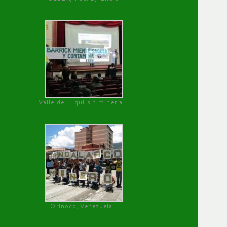
Valle del Elqui sin minería.
Orinoco, Venezuela