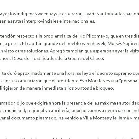
e ayer los indígenas weenhayek esperaron a varias autoridades nacion
ar las rutas interprovinciales e internacionales.
tención respecto a la problemática del río Pilcomayo, que en tres d
 en la pesca. El capitán grande del pueblo weenhayek, Moisés Sapir
an visto otras soluciones. Agregó también que esperaban ayer la visi
 honor al Cese de Hostilidades de la Guerra del Chaco.
ndita duró aproximadamente una hora, se leyó el decreto supremo qu
 incluso anunciaron que el presidente Evo Morales es una “persona no
 dirigieron de manera inmediata a los puntos de bloqueo.
ernador, dijo que exigirá ahora la presencia de las máximas autorida
, municipal, regional y cancillería, aquí no vamos a negociar con ind
ver el documento plasmado, ha venido a Villa Montes y le llamé y me 