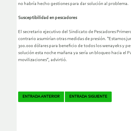
no habría hecho gestiones para dar solución al problema.
Susceptibilidad en pescadores
El secretario ejecutivo del Sindicato de Pescadores Primero
contrario asumirían otras medidas de presión. “Estamos j
300.000 dólares para beneficio de todos los wenayeks y pes
solución esta noche mañana ya sería un bloqueo hacia el P
movilizaciones”, advirtió.
Navegador
ENTRADA ANTERIOR
ENTRADA SIGUIENTE
de
artículos