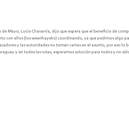
 de Mayo, Lucio Chavarría, dijo que espera que el beneficio de compr
unto con ellos (los weenhayeks) coordinando, ya que pedimos algo p
cadores y las autoridades no toman cartas en el asunto, por eso lo bl
araguay y en todas las rutas, esperamos solución para todos y no só