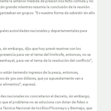
rante la anterior medida de presión nos faltó comida y no
itán grande mientras resumía la conclusión de la reunión.
anizaban en grupos. “Es nuestra forma de subsistir sin ello
ncipales autoridades nacionales y departamentales para
ía, sin embargo, dijo que hoy prevé reunirse con los
presencia para ver el tema del limítrofe, entonces, no se
nhayel, para ver el tema de la resolución del conflicto”,
o están teniendo ingresos de la pesca, entonces,
s de 300.000 dólares, que ya supuestamente van a
ar alimentos”, expresó.
dades nacionales no concretaron el decreto, sin embargo,
o que el problema no se soluciona con dotar de fideo o
icina Técnica Nacional de los Ríos Pilcomayo y Bermejo, que