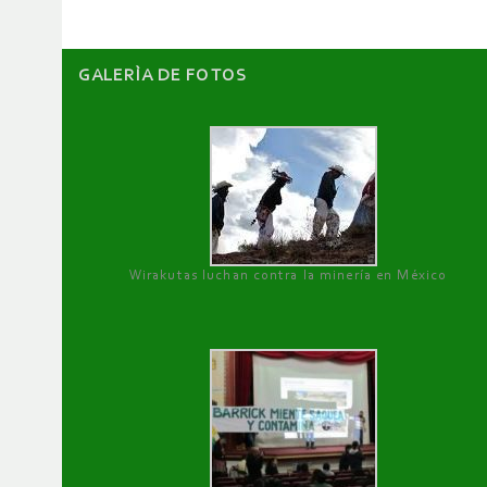
GALERÌA DE FOTOS
Wirakutas luchan contra la minería en México