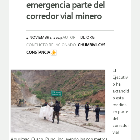
emergencia parte del
corredor vial minero
4 NOVIEMBRE, 2019
AUTOR:
IDL.ORG
CONFLICTO RELACIONADO:
CHUMBIVILCAS-
CONSTANCIA
El
Ejecutiv
o ha
extendid
o esta
medida
en parte
del
corredor
vial
Apurímac, Cusco, Puno, incluyendo los 500 metros