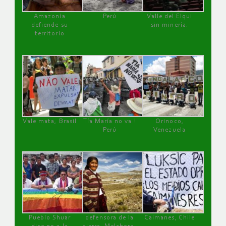
Amazonía
Perú
Valle del Elqui
defiende su
sin minería.
territorio
Vale mata, Brasil
Tía María no va !
Orinoco,
Perú
Venezuela
Pueblo Shuar
defensora de la
Caimanes, Chile