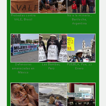
Protestas contra
No a la minería ,
VALE, Brasil
Bariloche,
Argentina
Defensoras
Las Bambas,
PUEBLA, Pue, 27
amenazadas en
Perú
Enero
México