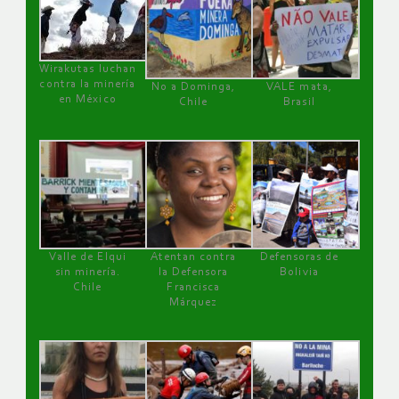
Wirakutas luchan
contra la minería
No a Dominga,
VALE mata,
en México
Chile
Brasil
Valle de Elqui
Atentan contra
Defensoras de
sin minería.
la Defensora
Bolivia
Chile
Francisca
Márquez