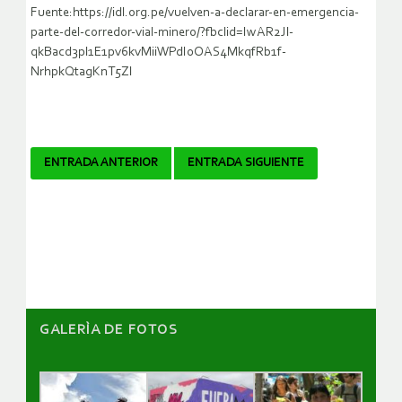
Fuente:https://idl.org.pe/vuelven-a-declarar-en-emergencia-
parte-del-corredor-vial-minero/?fbclid=IwAR2Jl-
qkBacd3pl1E1pv6kvMiiWPdI0OAS4MkqfRb1f-
NrhpkQtagKnT5ZI
Navegador
ENTRADA ANTERIOR
ENTRADA SIGUIENTE
de
artículos
GALERÌA DE FOTOS