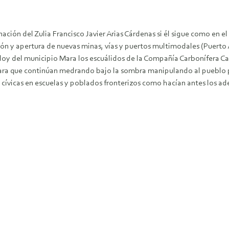
ación del Zulia Francisco Javier Arias Cárdenas si él sigue como en 
ción y apertura de nuevas minas, vías y puertos multimodales (Puerto
oy del municipio Mara los escuálidos de la Compañía Carbonífera C
e Mara que continúan medrando bajo la sombra manipulando al pueblo
cívicas en escuelas y poblados fronterizos como hacían antes los ad