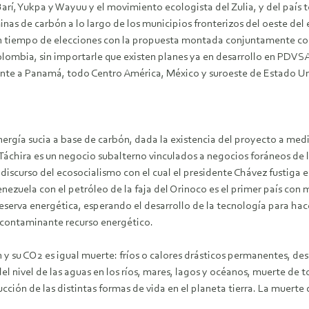
rí, Yukpa y Wayuu y el movimiento ecologista del Zulia, y del país t
as de carbón a lo largo de los municipios fronterizos del oeste del e
en tiempo de elecciones con la propuesta montada conjuntamente con
lombia, sin importarle que existen planes ya en desarrollo en PDVSA d
mente a Panamá, todo Centro América, México y suroeste de Estado U
energía sucia a base de carbón, dada la existencia del proyecto a med
áchira es un negocio subalterno vinculados a negocios foráneos de la
l discurso del ecosocialismo con el cual el presidente Chávez fustiga 
nezuela con el petróleo de la faja del Orinoco es el primer país con
serva energética, esperando el desarrollo de la tecnología para hace
e contaminante recurso energético.
 su CO2 es igual muerte: fríos o calores drásticos permanentes, des
ivel de las aguas en los ríos, mares, lagos y océanos, muerte de tod
ción de las distintas formas de vida en el planeta tierra. La muert