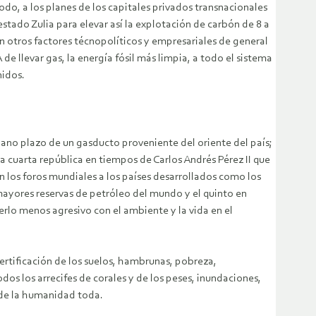
odo, a los planes de los capitales privados transnacionales
stado Zulia para elevar así la explotación de carbón de 8 a
 otros factores técnopolíticos y empresariales de general
e llevar gas, la energía fósil más limpia, a todo el sistema
nidos.
iano plazo de un gasducto proveniente del oriente del país;
 cuarta república en tiempos de Carlos Andrés Pérez II que
en los foros mundiales a los países desarrollados como los
 mayores reservas de petróleo del mundo y el quinto en
rlo menos agresivo con el ambiente y la vida en el
ertificación de los suelos, hambrunas, pobreza,
os los arrecifes de corales y de los peses, inundaciones,
e de la humanidad toda.