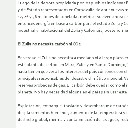
Luego de la derrota propiciada por los pueblos indígenas Ba
y de Estado representados en Corpozulia de abrir nuevas min
12, 26 y 36 millones de toneladas métricas vuelven ahora 
entonces energía en base a carbón para el estado Zulia y Co
industrial y habitacional del Zulia y Colombia, posterior
El Zulia no necesita carbón ni CO2
En verdad el Zulia no necesita a mediano ni a largo plazo 
esta planta de carbón en Mara, Zulia y en Santo Domingo, T
nada tienen que ver a los intereses del país cónsonos con e
principales responsables del desastre climático mundial. Ve
reservas probadas de gas. El carbón debe quedar como el re
planeta. No hay necesidad alguna en el país para usar est
Explotación, embarque, traslado y desembarque de carbón y
desplazamientos humanos, aumento de la temperatura y del n
deshielo global, merma y contaminación de las aguas, reduc