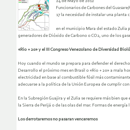
24 de Mayo de 2012
Funcionarios de Carbones del Guasare/C
17 la necesidad de instalar una plant
en el municipio Mara del estado Zulia p
generadores de Dióxido de Carbono o CO2, uno de los gases
«Rio + 20» y el III Congreso Venezolano de Diversidad Biol
Hoy cuando el mundo se prepara para defender el derecho a
Desarrollo el próximo mes en Brasil o «Rio + 20» a mala ho
electricidad en base al combustible fósil más contaminant
adecuarse a la política de la Unión Europea de cumplir co
En la Subregión Guajira y el Zulia se requiere más bien que 
la Sierra de Perijá o de las olas del mar. Formas de energí
Los derrotaremos no pasaran venceremos