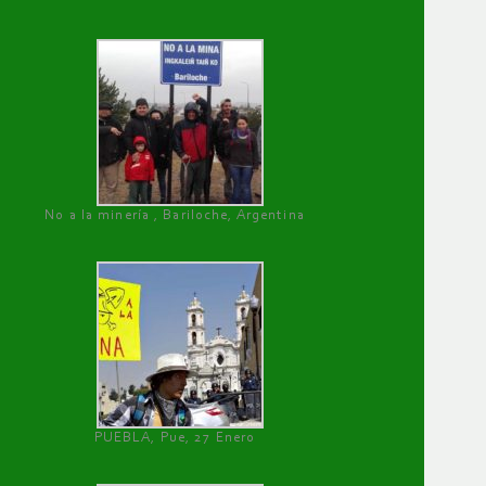
No a la minería , Bariloche, Argentina
PUEBLA, Pue, 27 Enero