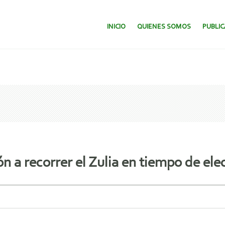
SALTAR AL CONTENIDO.
INICIO
QUIENES SOMOS
PUBLI
n a recorrer el Zulia en tiempo de ele