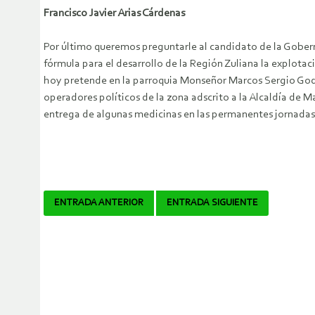
Francisco Javier Arias Cárdenas
Por último queremos preguntarle al candidato de la Gobern
fórmula para el desarrollo de la Región Zuliana la explota
hoy pretende en la parroquia Monseñor Marcos Sergio God
operadores políticos de la zona adscrito a la Alcaldía d
entrega de algunas medicinas en las permanentes jornadas 
Navegador
ENTRADA ANTERIOR
ENTRADA SIGUIENTE
de
artículos