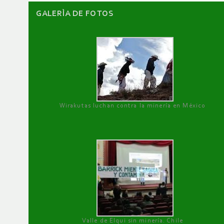
GALERÌA DE FOTOS
Wirakutas luchan contra la minería en México
Valle de Elqui sin minería. Chile