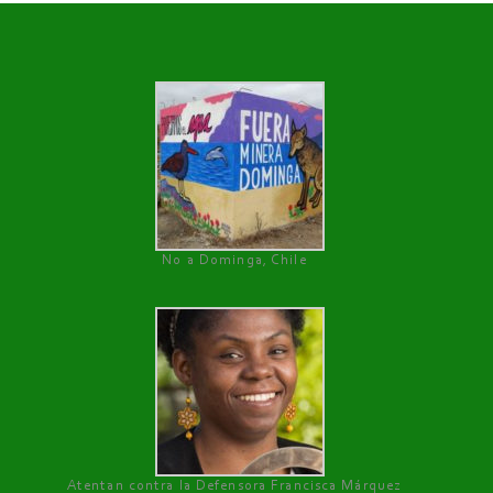
No a Dominga, Chile
Atentan contra la Defensora Francisca Márquez