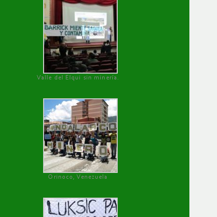
Valle del Elqui sin minería.
Orinoco, Venezuela