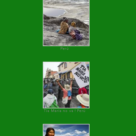
Perú
Tía María no va ! Perú