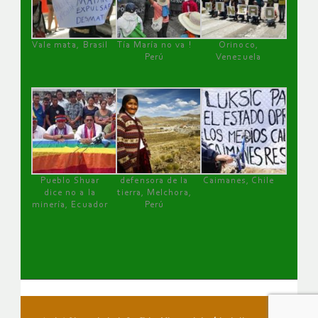
Vale mata, Brasil
Tía María no va !
Orinoco,
Perú
Venezuela
Pueblo Shuar
defensora de la
Caimanes, Chile
dice no a la
tierra, Melchora,
minería, Ecuador
Perú