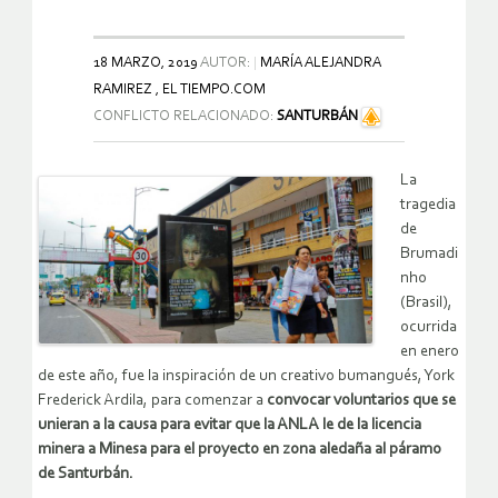
18 MARZO, 2019
AUTOR:
MARÍA ALEJANDRA
RAMIREZ , EL TIEMPO.COM
CONFLICTO RELACIONADO:
SANTURBÁN
La
tragedia
de
Brumadi
nho
(Brasil),
ocurrida
en enero
de este año, fue la inspiración de un creativo bumangués, York
Frederick Ardila, para comenzar a
convocar voluntarios que se
unieran a la causa para evitar que la ANLA le de la licencia
minera a Minesa para el proyecto en zona aledaña al páramo
de Santurbán.