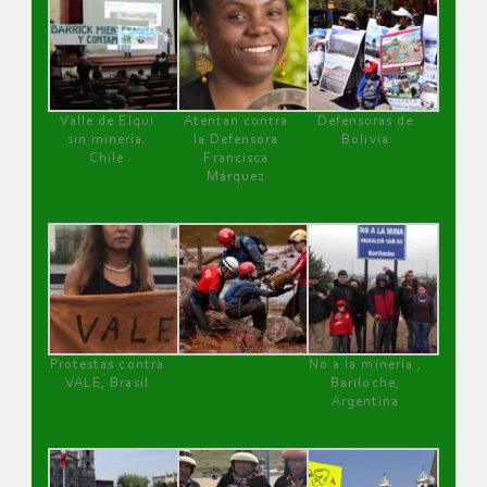
Valle de Elqui
Atentan contra
Defensoras de
sin minería.
la Defensora
Bolivia
Chile
Francisca
Márquez
Protestas contra
No a la minería ,
VALE, Brasil
Bariloche,
Argentina