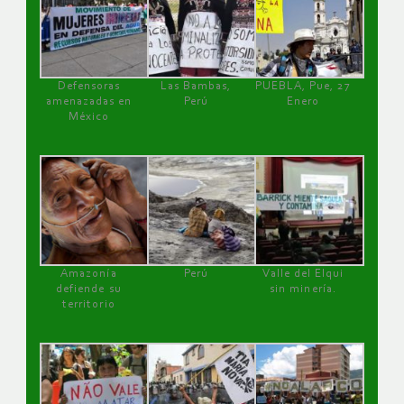
Defensoras
Las Bambas,
PUEBLA, Pue, 27
amenazadas en
Perú
Enero
México
Amazonía
Perú
Valle del Elqui
defiende su
sin minería.
territorio