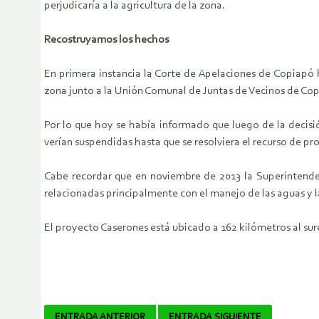
perjudicaría a la agricultura de la zona.
Recostruyamos los hechos
En primera instancia la Corte de Apelaciones de Copiapó 
zona junto a la Unión Comunal de Juntas de Vecinos de Co
Por lo que hoy se había informado que luego de la decisió
verían suspendidas hasta que se resolviera el recurso de pr
Cabe recordar que en noviembre de 2013 la Superintenden
relacionadas principalmente con el manejo de las aguas y l
El proyecto Caserones está ubicado a 162 kilómetros al su
ENTRADA ANTERIOR
ENTRADA SIGUIENTE