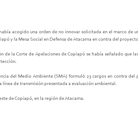
había acogido una orden de no innovar solicitada en el marco de un
piapó y la Mesa Social en Defensa de Atacama en contra del proyec
n de la Corte de Apelaciones de Copiapó se había señalado que las 
otección.
cia del Medio Ambiente (SMA) formuló 23 cargos en contra del pr
a línea de transmisión presentada a evaluación ambiental.
reste de Copiapó, en la región de Atacama.