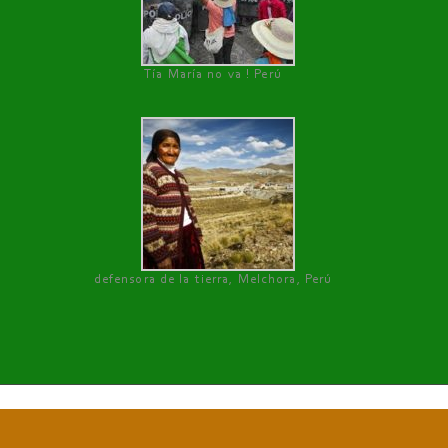
Tía María no va ! Perú
defensora de la tierra, Melchora, Perú