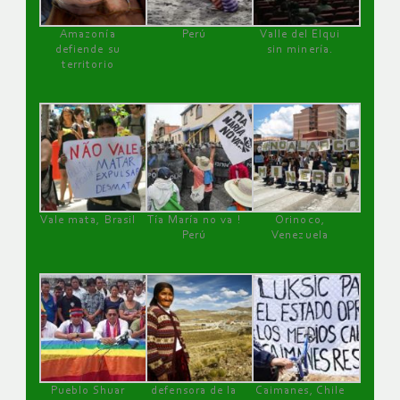
Amazonía
Perú
Valle del Elqui
defiende su
sin minería.
territorio
Vale mata, Brasil
Tía María no va !
Orinoco,
Perú
Venezuela
Pueblo Shuar
defensora de la
Caimanes, Chile