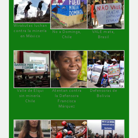
Wirakutas luchan
contra la minería
No a Dominga,
VALE mata,
en México
Chile
Brasil
Valle de Elqui
Atentan contra
Defensoras de
sin minería.
la Defensora
Bolivia
Chile
Francisca
Márquez