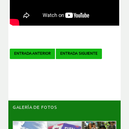
Navegador
ENTRADA ANTERIOR
ENTRADA SIGUIENTE
de
artículos
GALERÌA DE FOTOS