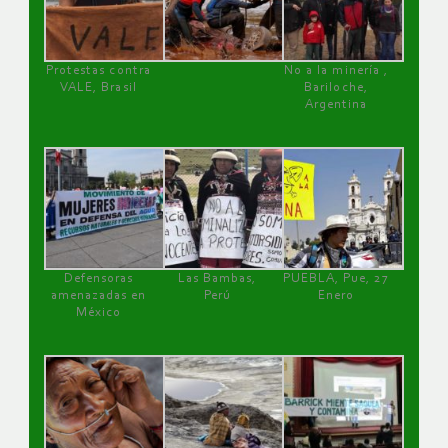
Protestas contra
No a la minería ,
VALE, Brasil
Bariloche,
Argentina
Defensoras
Las Bambas,
PUEBLA, Pue, 27
amenazadas en
Perú
Enero
México