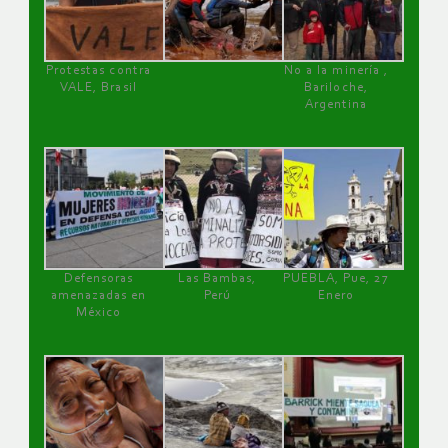
Protestas contra
No a la minería ,
VALE, Brasil
Bariloche,
Argentina
Defensoras
Las Bambas,
PUEBLA, Pue, 27
amenazadas en
Perú
Enero
México