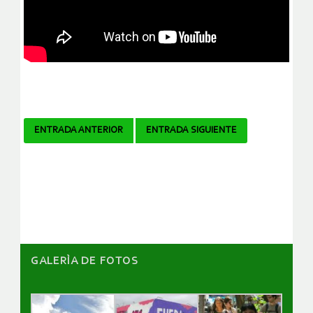
Navegador
ENTRADA ANTERIOR
ENTRADA SIGUIENTE
de
artículos
GALERÌA DE FOTOS