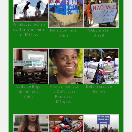
Wirakutas luchan
contra la minería
No a Dominga,
VALE mata,
en México
Chile
Brasil
Valle de Elqui
Atentan contra
Defensoras de
sin minería.
la Defensora
Bolivia
Chile
Francisca
Márquez