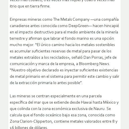
veces más cobalto, tres veces más níquel y cuatro veces más
itrio que en tierra firme.
Empresas mineras como The Metals Company —una compañía
canadiense antes conocida como DeepGreen— hacen hincapié
en el impacto destructivo para el medio ambiente de la minería
terrestre y afirman que labrar el fondo marino es una opción
mucho mejor. “El único camino hacia los metales sostenibles
es acumular suficientes reservas de metal para pasar de los
metales extraídos a los reciclados», señaló Dan Porras, jefe de
comunicación y marca de la empresa, a Bloomberg News.
“Nuestro objetivo declarado es inyectar suficientes existencias
de metal primario en el sistema para permitir este cambio y salir
de la extracción primaria lo antes posible”.
Las mineras se centran especialmente en una parcela
específica del mar que se extiende desde Hawai hasta México y
que colinda con la zona económica exclusiva de Nauru. Se
calcula que el fondo oceánico bajo esa zona, conocida como
Zona Clarion-Clipperton, contiene metales valorados entre 8 y
16 billones de dólares.