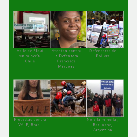
Valle de Elqui
Atentan contra
Defensoras de
sin minería.
la Defensora
Bolivia
Chile
Francisca
Márquez
Protestas contra
No a la minería ,
VALE, Brasil
Bariloche,
Argentina