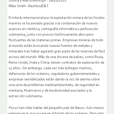
Urbina y Marta Montojo* 26/10/2021
Mike Smith -Nautilus/E&T
El interés internacional por la explotación minera de los fondos
marinos se ha avivado gracias a la combinación de nuevos
avances en robótica, cartografía informática y perforación
submarina, junto con precios históricamente altos pero
fluctuantes de las materias primas. Empresas mineras de todo
el mundo están buscando nuevas fuentes de metales y
minerales tras haber agotado gran parte de las reservas de fácil
acceso del mundo. Más de una docena de países, como Rusia,
Reino Unido, India y China, tienen contratos de exploración de
15 años. Sin embargo, cada vez más biólogos marinos,
defensores de los océanos, reguladores gubernamentales y
empresas sensibilizadas están dando la voz de alarma sobre
una serie de problemas medioambientales, de seguridad ali-
mentaria, financieros y de biodiversidad asociados a la
extracción submarina.
Pocos han oído hablar del pequeño país de Nauru. Aún menos
piensan en lo que ocurre en el fondo de los océanos. Pero esto