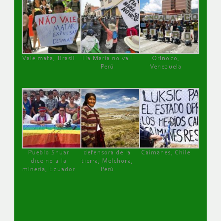
Vale mata, Brasil
Tía María no va !
Orinoco,
Perú
Venezuela
Pueblo Shuar
defensora de la
Caimanes, Chile
dice no a la
tierra, Melchora,
minería, Ecuador
Perú