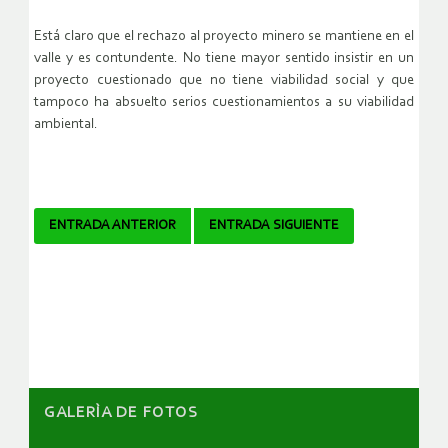
Está claro que el rechazo al proyecto minero se mantiene en el
valle y es contundente. No tiene mayor sentido insistir en un
proyecto cuestionado que no tiene viabilidad social y que
tampoco ha absuelto serios cuestionamientos a su viabilidad
ambiental.
Navegador
ENTRADA ANTERIOR
ENTRADA SIGUIENTE
de
artículos
GALERÌA DE FOTOS