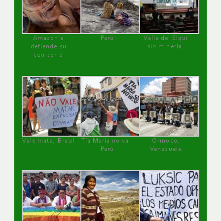
Amazonía
Perú
Valle del Elqui
defiende su
sin minería.
territorio
Vale mata, Brasil
Tía María no va !
Orinoco,
Perú
Venezuela