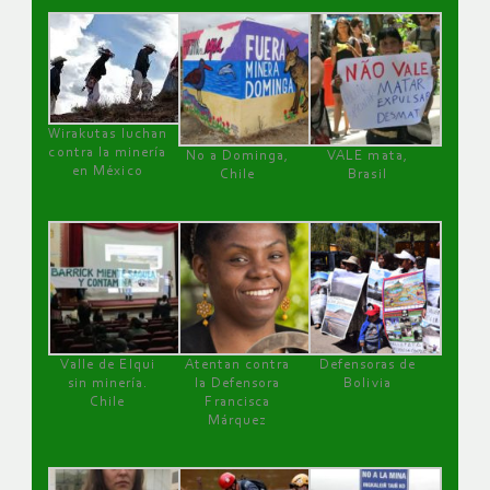
Wirakutas luchan
contra la minería
No a Dominga,
VALE mata,
en México
Chile
Brasil
Valle de Elqui
Atentan contra
Defensoras de
sin minería.
la Defensora
Bolivia
Chile
Francisca
Márquez