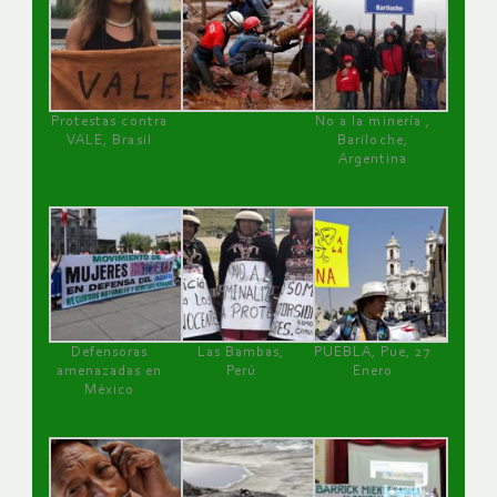
Protestas contra
No a la minería ,
VALE, Brasil
Bariloche,
Argentina
Defensoras
Las Bambas,
PUEBLA, Pue, 27
amenazadas en
Perú
Enero
México