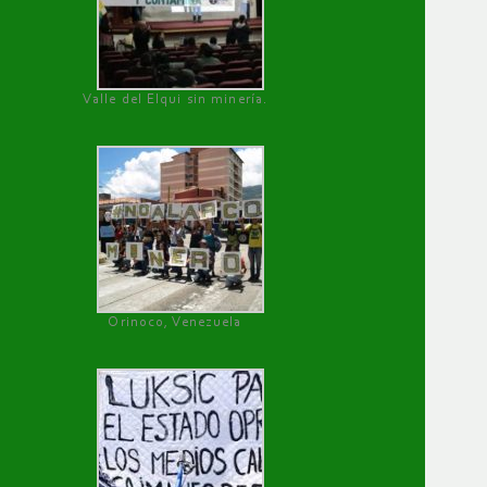
Valle del Elqui sin minería.
Orinoco, Venezuela