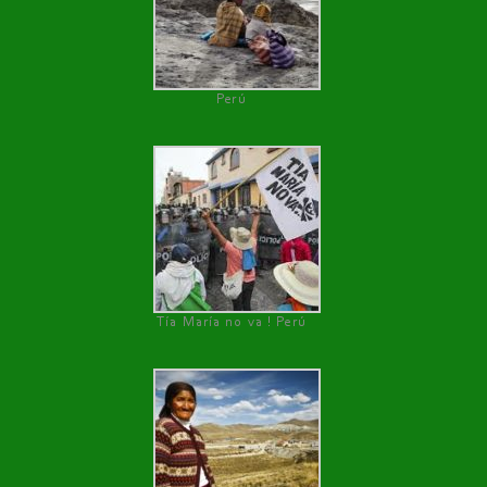
Perú
Tía María no va ! Perú