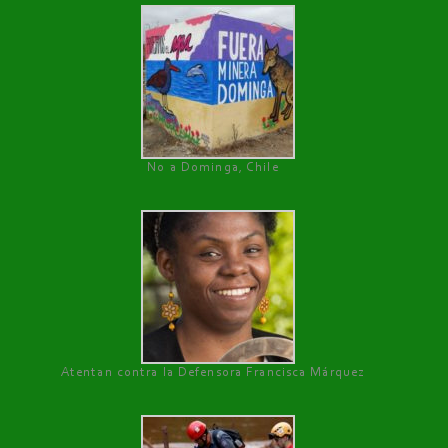
No a Dominga, Chile
Atentan contra la Defensora Francisca Márquez