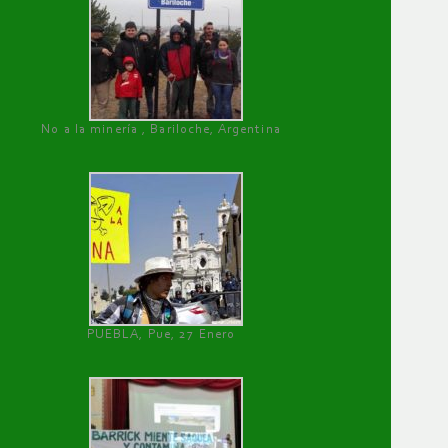
No a la minería , Bariloche, Argentina
PUEBLA, Pue, 27 Enero