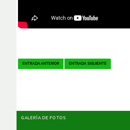
Navegador
ENTRADA ANTERIOR
ENTRADA SIGUIENTE
de
artículos
GALERÌA DE FOTOS