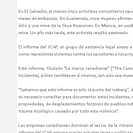
En El Salvador, al menos cinco activistas comunitarios op
meses de embarazo. En Guatemala, once mujeres afirman qu
sitio a una mina de la Skye Resources. En México, en 200
mina. Un año más tarde, este activista resultó asesinado.
El informe del JCAP, un grupo de asistencia legal anexo a
como represiones violentas contra los opositores a los pro
Este informe, titulado “La marca canadiense” [“The Canad
incidentes, si bien terribles en sí mismos, son solo una mu
“Sabemos que este informe es solo la punta del iceberg”, 
es necesario consultar para documentar estos incidentes,
propiedades, de desplazamientos forzosos de pueblos ind
trauma sicológico causado por toda esta violencia”.
Las empresas canadienses dominan el sector de la minería 
informe del JCAP expone que las actuales leyes y políticas