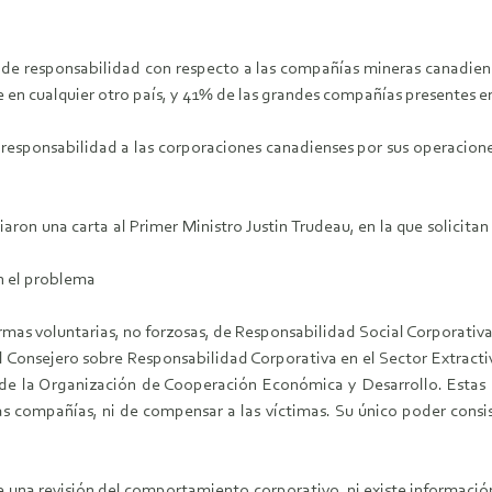
lta de responsabilidad con respecto a las compañías mineras canadie
e en cualquier otro país, y 41% de las grandes compañías presentes e
esponsabilidad a las corporaciones canadienses por sus operaciones
iaron una carta al Primer Ministro Justin Trudeau, en la que solicit
en el problema
as voluntarias, no forzosas, de Responsabilidad Social Corporativ
l Consejero sobre Responsabilidad Corporativa en el Sector Extracti
ra de la Organización de Cooperación Económica y Desarrollo. Esta
as compañías, ni de compensar a las víctimas. Su único poder cons
 una revisión del comportamiento corporativo, ni existe informació