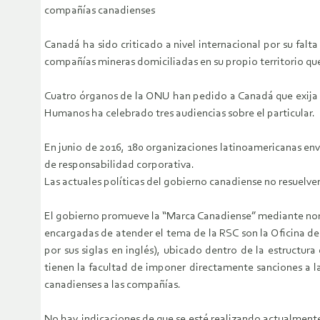
compañías canadienses
Canadá ha sido criticado a nivel internacional por su fa
compañías mineras domiciliadas en su propio territorio qu
Cuatro órganos de la ONU han pedido a Canadá que exija r
Humanos ha celebrado tres audiencias sobre el particular.
En junio de 2016, 180 organizaciones latinoamericanas env
de responsabilidad corporativa.
Las actuales políticas del gobierno canadiense no resuelv
El gobierno promueve la “Marca Canadiense” mediante norm
encargadas de atender el tema de la RSC son la Oficina de
por sus siglas en inglés), ubicado dentro de la estructu
tienen la facultad de imponer directamente sanciones a l
canadienses a las compañías.
No hay indicaciones de que se esté realizando actualmente