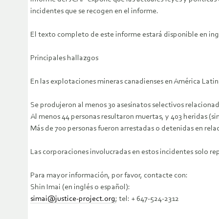
incidentes que se recogen en el informe.
El texto completo de este informe estará disponible en ing
Principales hallazgos
En las explotaciones mineras canadienses en América Latina
Se produjeron al menos 30 asesinatos selectivos relacionad
Al menos 44 personas resultaron muertas, y 403 heridas (sin
Más de 700 personas fueron arrestadas o detenidas en relac
Las corporaciones involucradas en estos incidentes solo re
Para mayor información, por favor, contacte con:
Shin Imai (en inglés o español):
simai@justice-project.org
; tel: + 647-524-2312