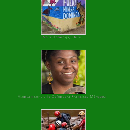
No a Dominga, Chile
Atentan contra la Defensora Francisca Márquez