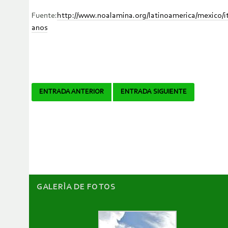
Fuente:
http://www.noalamina.org/latinoamerica/mexico/i
anos
Navegador
ENTRADA ANTERIOR
ENTRADA SIGUIENTE
de
artículos
GALERÌA DE FOTOS