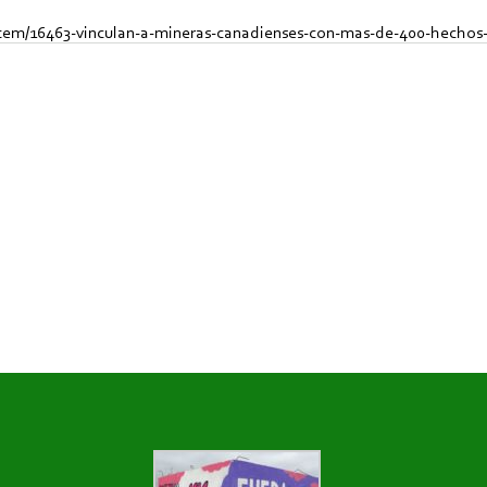
tem/16463-vinculan-a-mineras-canadienses-con-mas-de-400-hechos-d