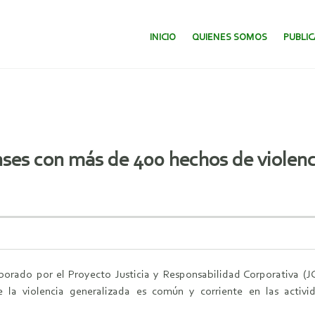
SALTAR AL CONTENIDO.
INICIO
QUIENES SOMOS
PUBLI
ses con más de 400 hechos de violenc
borado por el Proyecto Justicia y Responsabilidad Corporativa (JCA
ue la violencia generalizada es común y corriente en las activ