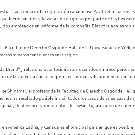
uestos a una mina de la corporación canadiense Pacific Rim fueron as
e fueron víctimas de violación en grupo por parte de las fuerzas d
8, dos empleados en uniforme de la compañía Blackfire apalearon 
 la Facultad de Derecho Osgoode Hall, de la Universidad de York, e
yectos mineros canadienses en la región.
a Brand”], relaciona acontecimientos ocurridos en trece países e
estra de la violencia que se perpetra en las minas de propiedad cana
dice Shin Imai, el profesor de la Facultad de Derecho Osgoode Hall q
 no nos ha resultado posible incluir todos los casos de amenazas de
ígenas, de denuncias por intentos de asesinato, así como de enfer
en América Latina, y Canadá es el principal país en que es posible
 canadienses resultan inefectivas para determinar si puede exigirse r