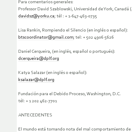
Para comentarios generales:
Professor David Szablowski, Universidad de York, Canadá (A
davidsz@yorku.ca
; tél : + 1-647-463-0735
Lisa Rankin, Rompiendo el Silencio (en inglés o español):
btscoordinator@gmail.com
; tel: + 502 4906 5626
Daniel Cerqueira, (en inglés, español o portugués):
dcerqueira@dplf.org
Katya Salazar (en inglés o español):
ksalazar@dplf.org
Fundación para el Debido Proceso, Washington, D.C.
tél: + 1 202 462-7701
ANTECEDENTES
El mundo está tomando nota del mal comportamiento de 