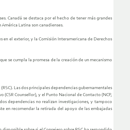
nses. Canadá se destaca por el hecho de tener más grandes
n América Latina son canadienses.
 en el exterior, y la Comisión Interamericana de Derechos
an que se cumpla la promesa de la creación de un mecanismo
a (RSC). Las dos principales dependencias gubernamentales
vo (CSR Counsellor), y el Punto Nacional de Contacto (NCP,
s dos dependencias no realizan investigaciones, y tampoco
iste en recomendar la retirada del apoyo de las embajadas
n disponible sobre si el Consejero sobre RSC ha respondido