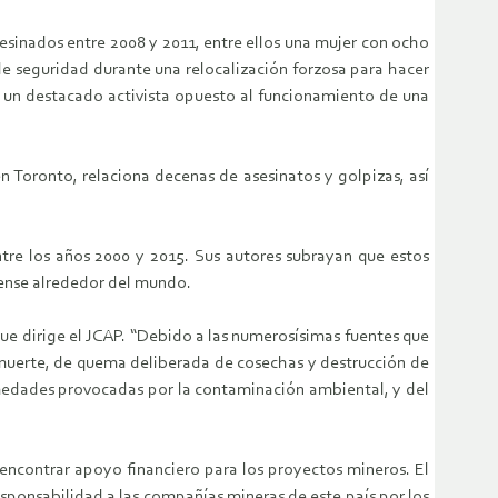
esinados entre 2008 y 2011, entre ellos una mujer con ocho
e seguridad durante una relocalización forzosa para hacer
a un destacado activista opuesto al funcionamiento de una
n Toronto, relaciona decenas de asesinatos y golpizas, así
ntre los años 2000 y 2015. Sus autores subrayan que estos
diense alrededor del mundo.
ue dirige el JCAP. “Debido a las numerosísimas fuentes que
 muerte, de quema deliberada de cosechas y destrucción de
medades provocadas por la contaminación ambiental, y del
 encontrar apoyo financiero para los proyectos mineros. El
esponsabilidad a las compañías mineras de este país por los