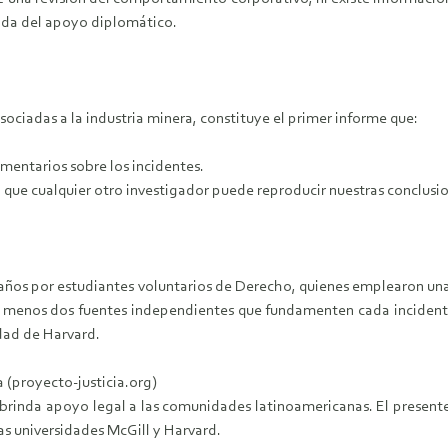
irada del apoyo diplomático.
asociadas a la industria minera, constituye el primer informe que:
comentarios sobre los incidentes.
a que cualquier otro investigador puede reproducir nuestras conclusi
s años por estudiantes voluntarios de Derecho, quienes emplearon u
l menos dos fuentes independientes que fundamenten cada incident
dad de Harvard.
 (proyecto-justicia.org)
brinda apoyo legal a las comunidades latinoamericanas. El presente
as universidades McGill y Harvard.