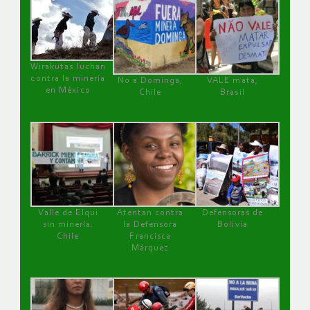
Wirakutas luchan
contra la minería
No a Dominga,
VALE mata,
en México
Chile
Brasil
Valle de Elqui
Atentan contra
Defensoras de
sin minería.
la Defensora
Bolivia
Chile
Francisca
Márquez