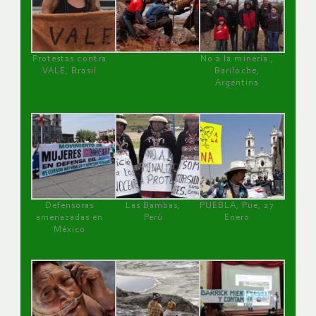
Protestas contra
No a la minería ,
VALE, Brasil
Bariloche,
Argentina
Defensoras
Las Bambas,
PUEBLA, Pue, 27
amenazadas en
Perú
Enero
México