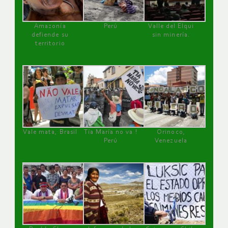
Amazonía
Perú
Valle del Elqui
defiende su
sin minería.
territorio
Vale mata, Brasil
Tía María no va !
Orinoco,
Perú
Venezuela