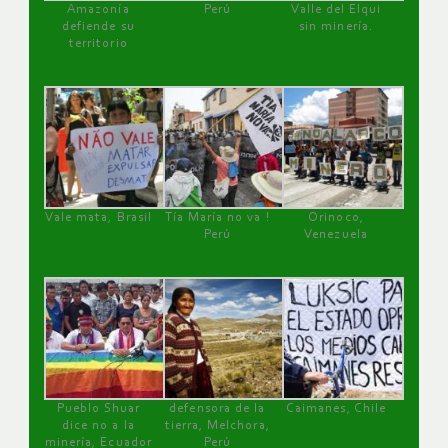
Amazonía
Perú
Valle del Elqui
defiende su
sin minería.
territorio
Vale mata, Brasil
Tía María no va !
Orinoco,
Perú
Venezuela
Pueblo Shuar
defensora de la
Caimanes, Chile
dice no a la
tierra, Melchora,
minería, Ecuador
Perú