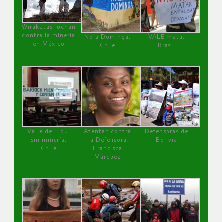
Wirakutas luchan
contra la minería
No a Dominga,
VALE mata,
en México
Chile
Brasil
Valle de Elqui
Atentan contra
Defensoras de
sin minería.
la Defensora
Bolivia
Chile
Francisca
Márquez