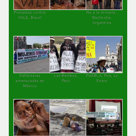
Protestas contra
No a la minería ,
VALE, Brasil
Bariloche,
Argentina
Defensoras
Las Bambas,
PUEBLA, Pue, 27
amenazadas en
Perú
Enero
México