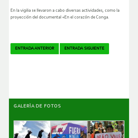
En la vigilia se llevaron a cabo diversas actividades, como la
proyección del documental «En el corazón de Conga.
Navegador
ENTRADA ANTERIOR
ENTRADA SIGUIENTE
de
artículos
GALERÌA DE FOTOS