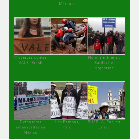
Márquez
Protestas contra
No a la minería ,
VALE, Brasil
Bariloche,
Argentina
Defensoras
Las Bambas,
PUEBLA, Pue, 27
amenazadas en
Perú
Enero
México