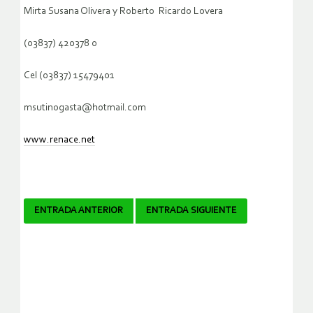
Mirta Susana Olivera y Roberto Ricardo Lovera
(03837) 420378 0
Cel (03837) 15479401
msutinogasta@hotmail.com
www.renace.net
Navegador
ENTRADA ANTERIOR
ENTRADA SIGUIENTE
de
artículos