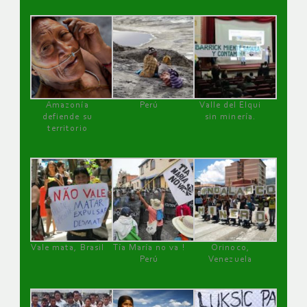
Amazonía
Perú
Valle del Elqui
defiende su
sin minería.
territorio
Vale mata, Brasil
Tía María no va !
Orinoco,
Perú
Venezuela