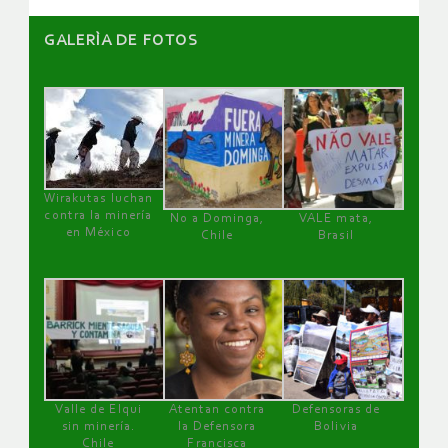
GALERÌA DE FOTOS
Wirakutas luchan
contra la minería
No a Dominga,
VALE mata,
en México
Chile
Brasil
Valle de Elqui
Atentan contra
Defensoras de
sin minería.
la Defensora
Bolivia
Chile
Francisca