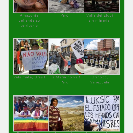
Amazonía
Perú
Valle del Elqui
defiende su
sin minería.
territorio
Vale mata, Brasil
Tía María no va !
Orinoco,
Perú
Venezuela