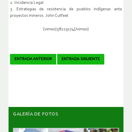
2. Incidencia Legal
3. Estrategias de resistencia de pueblos indígenas ante
proyectos mineros: John Cutfeet
{vimeo}58119174{/vimeo}
Navegador
ENTRADA ANTERIOR
ENTRADA SIGUIENTE
de
artículos
GALERÌA DE FOTOS