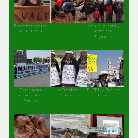
Protestas contra
No a la minería ,
VALE, Brasil
Bariloche,
Argentina
Defensoras
Las Bambas,
PUEBLA, Pue, 27
amenazadas en
Perú
Enero
México