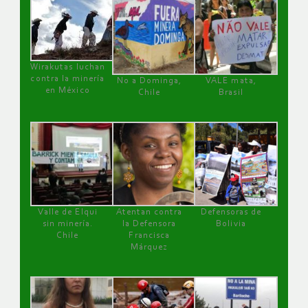
Wirakutas luchan
contra la minería
No a Dominga,
VALE mata,
en México
Chile
Brasil
Valle de Elqui
Atentan contra
Defensoras de
sin minería.
la Defensora
Bolivia
Chile
Francisca
Márquez