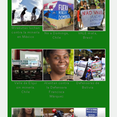
Wirakutas luchan
contra la minería
No a Dominga,
VALE mata,
en México
Chile
Brasil
Valle de Elqui
Atentan contra
Defensoras de
sin minería.
la Defensora
Bolivia
Chile
Francisca
Márquez