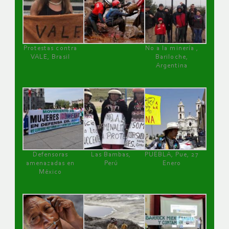
Protestas contra
No a la minería ,
VALE, Brasil
Bariloche,
Argentina
Defensoras
Las Bambas,
PUEBLA, Pue, 27
amenazadas en
Perú
Enero
México