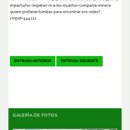
impacto/no-respetan-ni-a-los-muertos-compania-minera-
quiere-profanar-tumbas-para-encontrar-oro-video?
cmpid=444222
Navegador
ENTRADA ANTERIOR
ENTRADA SIGUIENTE
de
artículos
GALERÌA DE FOTOS