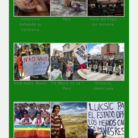
Amazonía
Perú
Valle del Elqui
defiende su
sin minería.
territorio
Vale mata, Brasil
Tía María no va !
Orinoco,
Perú
Venezuela