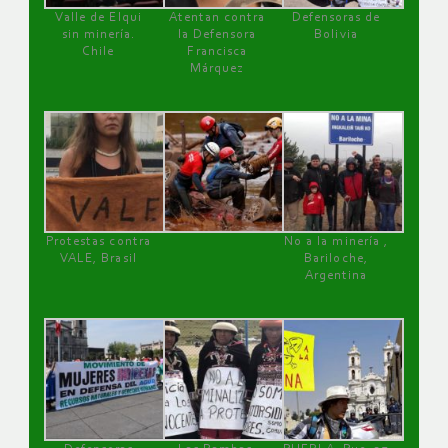
Valle de Elqui
Atentan contra
Defensoras de
sin minería.
la Defensora
Bolivia
Chile
Francisca
Márquez
Protestas contra
No a la minería ,
VALE, Brasil
Bariloche,
Argentina