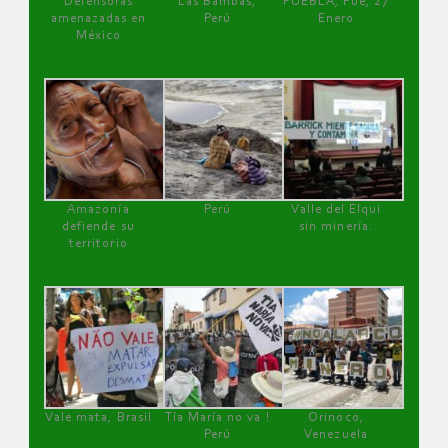
Defensoras
Las Bambas,
PUEBLA, Pue, 27
amenazadas en
Perú
Enero
México
Amazonía
Perú
Valle del Elqui
defiende su
sin minería.
territorio
Vale mata, Brasil
Tía María no va !
Orinoco,
Perú
Venezuela