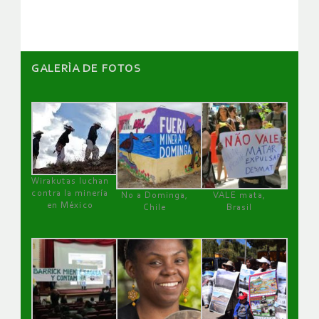
artículos
GALERÌA DE FOTOS
Wirakutas luchan
contra la minería
No a Dominga,
VALE mata,
en México
Chile
Brasil