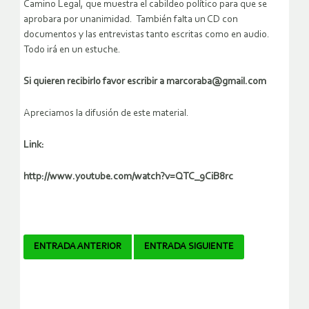
Camino Legal, que muestra el cabildeo político para que se
aprobara por unanimidad. También falta un CD con
documentos y las entrevistas tanto escritas como en audio.
Todo irá en un estuche.
Si quieren recibirlo favor escribir a marcoraba@gmail.com
Apreciamos la difusión de este material.
Link:
http://www.youtube.com/watch?v=QTC_9CiB8rc
Navegador
ENTRADA ANTERIOR
ENTRADA SIGUIENTE
de