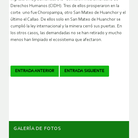
Derechos Humanos (CIDH). Tres de ellos prosperaron en la
corte: uno fue Choropampa, otro San Mateo de Huanchor y el
último el Callao. De ellos solo en San Mateo de Huanchor se
cumplió la ley internacional y la minera cerró sus puertas. En
los otros casos, las demandadas no se han retirado y mucho
menos han limpiado el ecosistema que afectaron.
Navegador
ENTRADA ANTERIOR
ENTRADA SIGUIENTE
de
artículos
GALERÌA DE FOTOS