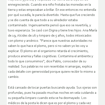
ennegreciendo. Cuando era niño frotaba las monedas en la
tierra y estas empezaban a brillar. En ese entonces no entendía
por qué sucedía, le parecía divertido. Hasta que fue creciendo
y se dio cuenta de que todo a su alrededor estaba
contaminado. Ingenuamente pensó que eso se revertiría, y
tuvo esperanza. Se casó con Digna y tiene tres hijos: Ana María
de 19, Alcides de 16 y Amparo de 5 años, todos intoxicados
con plomo y arsénico. “Parece que nuestras autoridades no
saben lo que hace el plomo, pero si no saben yo les voy a
explicar. El plomo en el organismo retarda el crecimiento,
produce anemia y fallas cognitivas. Contamina el ambiente y
todo lo que consumimos“, dice Pablo, conocedor de su
realidad. Sus palabras no son resentidas ni amargas, explica
cada detalle con generosidad porque quiere recibir lo mismo a
cambio.
Está cansado de tocar puertas buscando ayuda. Sus ojeras son
profundas, pues ha pasado muchas noches en vela cuidando a
su pequeña Amparo cuando esta se ha desmayado. Los
médicos de la posta le dicen que es por el plomo y cada vez