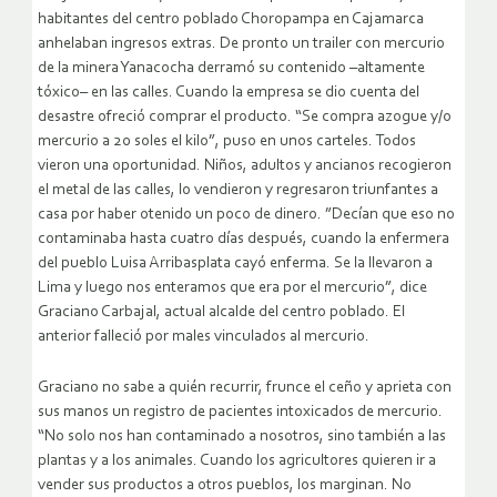
habitantes del centro poblado Choropampa en Cajamarca
anhelaban ingresos extras. De pronto un trailer con mercurio
de la minera Yanacocha derramó su contenido –altamente
tóxico– en las calles. Cuando la empresa se dio cuenta del
desastre ofreció comprar el producto. “Se compra azogue y/o
mercurio a 20 soles el kilo”, puso en unos carteles. Todos
vieron una oportunidad. Niños, adultos y ancianos recogieron
el metal de las calles, lo vendieron y regresaron triunfantes a
casa por haber otenido un poco de dinero. ”Decían que eso no
contaminaba hasta cuatro días después, cuando la enfermera
del pueblo Luisa Arribasplata cayó enferma. Se la llevaron a
Lima y luego nos enteramos que era por el mercurio”, dice
Graciano Carbajal, actual alcalde del centro poblado. El
anterior falleció por males vinculados al mercurio.
Graciano no sabe a quién recurrir, frunce el ceño y aprieta con
sus manos un registro de pacientes intoxicados de mercurio.
“No solo nos han contaminado a nosotros, sino también a las
plantas y a los animales. Cuando los agricultores quieren ir a
vender sus productos a otros pueblos, los marginan. No