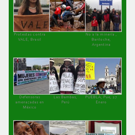
Protestas contra
No a la minería ,
VALE, Brasil
Bariloche,
Argentina
Defensoras
Las Bambas,
PUEBLA, Pue, 27
amenazadas en
Perú
Enero
México