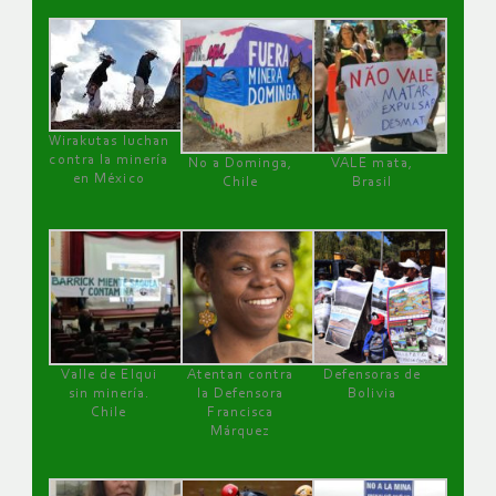
Wirakutas luchan
contra la minería
No a Dominga,
VALE mata,
en México
Chile
Brasil
Valle de Elqui
Atentan contra
Defensoras de
sin minería.
la Defensora
Bolivia
Chile
Francisca
Márquez