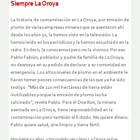
Siempre La Oroya
La historia de contaminación en La Oroya, por emisión de
plomo de varias empresas mineras que se asentaron ahí
desde los años 50, la hemos visto en la televisión. La
hemos leído en los periódicos y la hemos escuchado en la
radio. Es decir, la conocemos pero no la vivimos. Por eso
Pablo Fabián, poblador y padre de familia de La Oroya,
no desmaya en su pedido de declarar a su comunidad en
emergencia. Los altos niveles de plomo en el ambiente le
hacen temer peores consecuencias de las que ya ha sido
testigo. “Más de 120 mil hectáreas de tierra están
inutilizables porque la emisión de plomo las ha
calcinado”, revela Pablo. Para él Doe Run, la minera
asentada en La Oroya, tiene responsabilidad en la
contaminación pero también el Estado. No quiere dinero.
Pablo quiere salud, aire limpio y tierra fértil.
Hoy tiene 53 años, y ha podido ver cómo La Oroya se fue