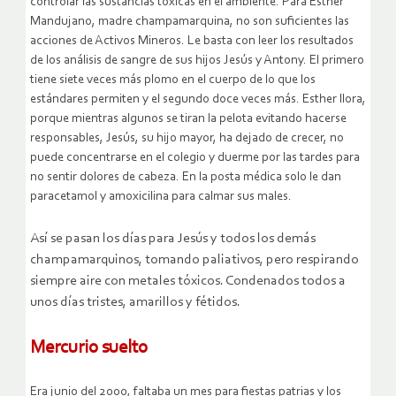
controlar las sustancias tóxicas en el ambiente. Para Esther
Mandujano, madre champamarquina, no son suficientes las
acciones de Activos Mineros. Le basta con leer los resultados
de los análisis de sangre de sus hijos Jesús y Antony. El primero
tiene siete veces más plomo en el cuerpo de lo que los
estándares permiten y el segundo doce veces más. Esther llora,
porque mientras algunos se tiran la pelota evitando hacerse
responsables, Jesús, su hijo mayor, ha dejado de crecer, no
puede concentrarse en el colegio y duerme por las tardes para
no sentir dolores de cabeza. En la posta médica solo le dan
paracetamol y amoxicilina para calmar sus males.
Así se pasan los días para Jesús y todos los demás
champamarquinos, tomando paliativos, pero respirando
siempre aire con metales tóxicos. Condenados todos a
unos días tristes, amarillos y fétidos.
Mercurio suelto
Era junio del 2000, faltaba un mes para fiestas patrias y los