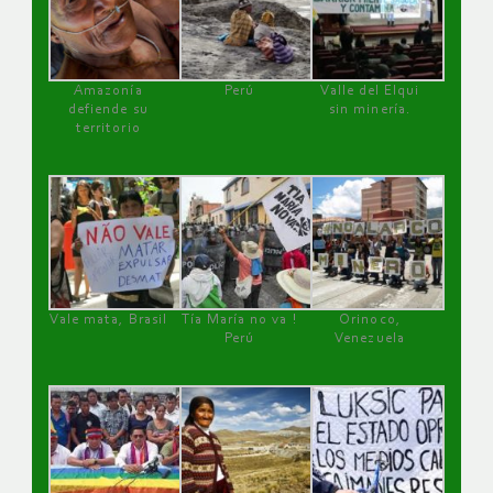
Amazonía
Perú
Valle del Elqui
defiende su
sin minería.
territorio
Vale mata, Brasil
Tía María no va !
Orinoco,
Perú
Venezuela