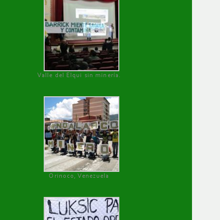
Valle del Elqui sin minería.
Orinoco, Venezuela