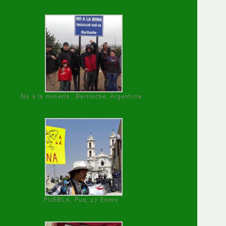
No a la minería , Bariloche, Argentina
PUEBLA, Pue, 27 Enero