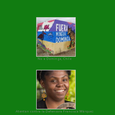
No a Dominga, Chile
Atentan contra la Defensora Francisca Márquez