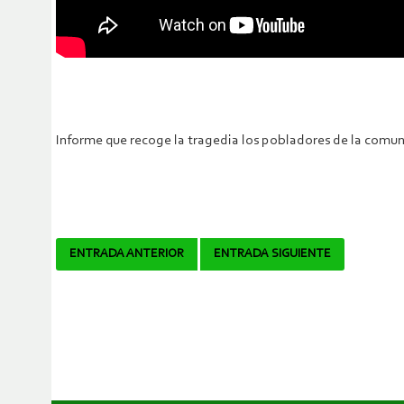
Informe que recoge la tragedia los pobladores de la comun
Navegador
ENTRADA ANTERIOR
ENTRADA SIGUIENTE
de
artículos