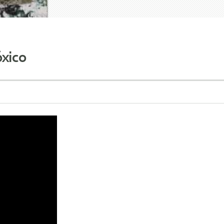
óxico