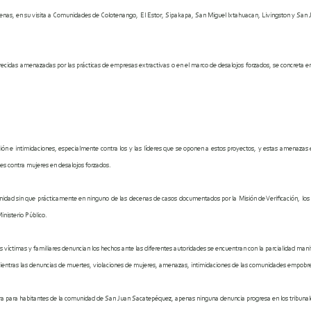
genas, en su visita a Comunidades de Colotenango, El Estor, Sipakapa, San Miguel Ixtahuacan, Livingston y 
recidas
amenazadas por las prácticas de empresas extractivas o en el marco de desalojos forzados,
se concreta e
ón e intimidaciones, especialmente contra
los y las líderes que se oponen a estos proyectos, y
estas amenazas e
ones contra mujeres en desalojos forzados.
unidad sin que prácticamente en
ninguno de las decenas de casos documentados por la Misión de Verificación, los p
inisterio Público.
 víctimas y familiares denuncian los hechos ante las diferentes autoridades se encuentran con la parcialidad man
ientras las denuncias de muertes, violaciones de mujeres, amenazas, intimidaciones de las comunidades empobrec
ra para habitantes de la comunidad de San Juan Sacatepéquez, apenas ninguna denuncia progresa en los tribunal