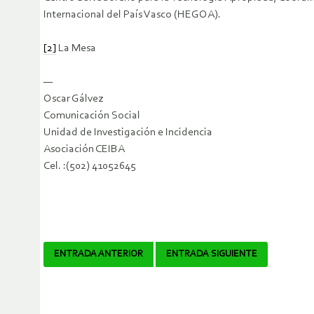
Internacional del País Vasco (HEGOA).
[2]
La Mesa
—
Oscar Gálvez
Comunicación Social
Unidad de Investigación e Incidencia
Asociación CEIBA
Cel. :(502) 41052645
Navegador
ENTRADA ANTERIOR
ENTRADA SIGUIENTE
de