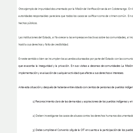
Otro ejemplo de impunidad documentado por la Misión de Verificación se da en Colotenango. En lo
autoridades responsables pareciera que todos los casos se califican como de crimen común. En 
hechos públicos.
Las instituciones del Estado, al favorecer a las empresas extractivas sobre las comunidades, al incu
hostil a sus derechos y falto de credibilidad.
En este sentido
o bien se incumplen los acuerdos alcanzados por parte del Estado con las comuni
que exacerba la inseguridad y la privación. En sus visitas a decenas de comunidades La Misión
implementación y evaluación de cualquier actividad que afecte a sus derechos e intereses.
Ante esta situación y después de haberse entrevistado con cientos de personas de pueblos indígen
1)
Reconocimiento claro de las demandas y aspiraciones
de los pueblos indígenas y e
2)
Deben investigarse los casos
de abusos contra los derechos humanos documentados p
3)
Debe cumplirse el Convenio 169 de la OIT en cuanto a la participación de los pueblo