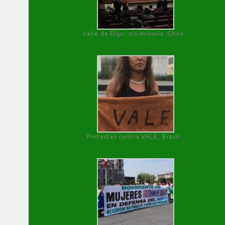
Valle de Elqui sin minería. Chile
Protestas contra VALE, Brasil