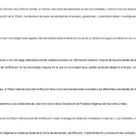
s últimos cinco años ha habido, al menos, seis casos de asesinatos en las comunidades,
y solo en uno sus respons
opinión de la Misión, las decenas de casos pendientes de amenazas, agresiones, y asesinatos deben investigars
mplir sus obligaciones legales internacionales sobre el derecho a la salud, el derecho al agua o el derecho a la viv
dades o bien
se niega sistemáticamente a éstas el acceso a la información sobre el impacto de las actividades de
 de Verificación no ha encontrado ninguna en la que la comunidad haya podido participar desde el principio, 
as, la Misión Internacional de Verificación hace cinco recomendaciones concretas a las diferentes autoridades de
l derecho a sus condiciones de vida en el marco de la Declaración de Pueblos Indígenas de Naciones Unidas.
or la Misión Internacional de Verificación y esta investigación debe ser inmediata e imparcial, y sus métodos y 
s indígenas en todas las fases de la toma de decisiones, planificación, implementación y evaluación de cualquier 