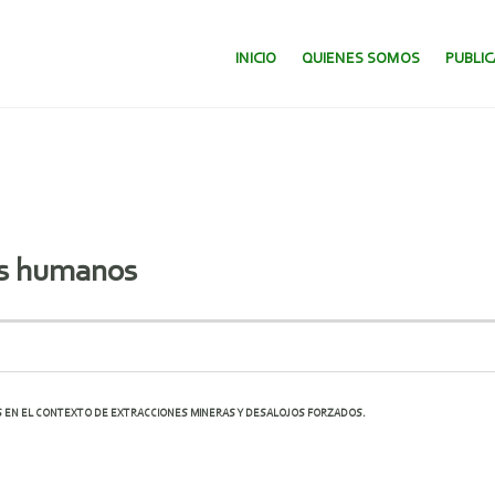
SALTAR AL CONTENIDO.
INICIO
QUIENES SOMOS
PUBLI
os humanos
EN EL CONTEXTO DE EXTRACCIONES MINERAS Y DESALOJOS FORZADOS.