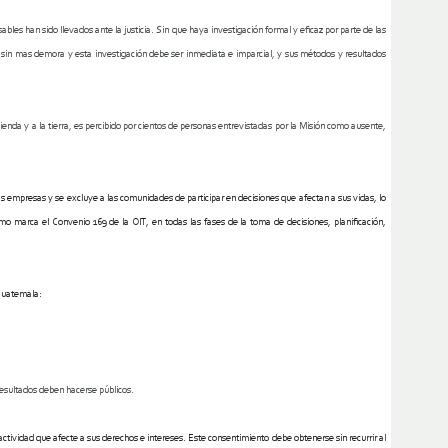
ables han sido llevados ante la justicia. Sin que haya investigación formal y eficaz por parte de las
e sin mas demora
y esta investigación debe ser inmediata e imparcial, y sus métodos y resultados
ienda y a la tierra, es percibido por cientos de personas entrevistadas por la Misión
como ausente,
 las empresas y se excluye a las comunidades de
participar en decisiones que afectan a sus vidas, lo
como marca el Convenio 169 de la OIT,
en todas las fases de la toma de decisiones, planificación,
 Guatemala:
resultados deben hacerse públicos.
actividad que afecte a sus derechos e intereses. Este consentimiento debe obtenerse sin recurrir al