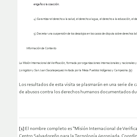
engaño o la coacción.
4)
Garantizar
el derecho a la salud, el derecho al agua, el derecho a la educación, el der
5)
Decretar una suspensión de los desalojos en los casos de disputa sobre derechos lab
Información de Contexto
La Misión Internacional de Verificación, formada por organizaciones internacionales y nacionale
Livingston y San Juan Sacatepequez invitada por la Mesa Pueblos Indígenas y Campesina.
(2)
Los resultados de esta visita se plasmarán en una serie de c
de abusos contra los derechos humanos documentados dura
[1]
El nombre completo es “Misión Internacional de Verifi
Centro Salvadoreño para la Tecnología Apropiada, Coordina