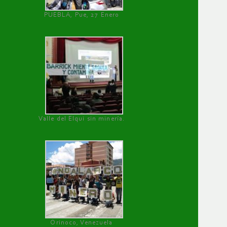
PUEBLA, Pue, 27 Enero
Valle del Elqui sin minería.
Orinoco, Venezuela