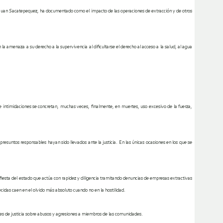
San Juan Sacatepequez, ha documentado como
el impacto de las operaciones de extracción y de otros
n
la amenaza a su derecho
a la supervivencia al dificultarse el derecho al acceso a la salud, al agua
 intimidaciones se concretan, muchas veces, finalmente, en muertes, uso excesivo de la fuerza,
resuntos responsables hayan sido llevados ante la justicia. En las únicas ocasiones en los que se
ifiesta del estado que actúa con rapidez y diligencia tramitando denuncias de empresas extractivas
idas caen en el olvido más absoluto cuando no en la hostilidad.
es de justicia sobre abusos y agresiones a miembros de las comunidades.