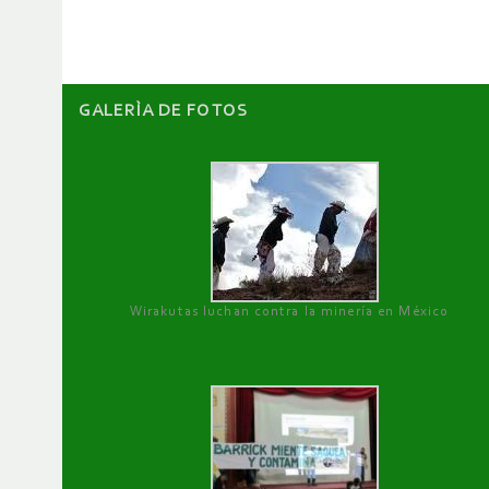
artículos
GALERÌA DE FOTOS
Wirakutas luchan contra la minería en México