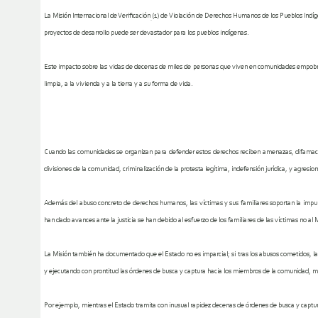
La Misión Internacional de Verificación
(1)
de Violación de Derechos Humanos de los Pueblos Indí
proyectos de desarrollo puede ser devastador para los pueblos indígenas.
Este impacto sobre las vidas de decenas de miles de personas que viven en comunidades empob
limpia, a la vivienda y a la tierra y a su forma de vida.
Cuando las comunidades se organizan para defender estos derechos reciben
amenazas, difamaci
divisiones de la comunidad, criminalización de la protesta legítima, indefensión jurídica, y agresi
Además del
abuso concreto de derechos humanos, las víctimas y sus familiares soportan la imp
han dado avances ante la justicia se han debido al esfuerzo de los familiares de las víctimas no al M
La Misión también ha documentado que el Estado no es imparcial; si tras los abusos cometidos, las
y ejecutando con prontitud las órdenes de busca y captura hacia los miembros de la comunidad, m
Por ejemplo, mientras
el Estado tramita con inusual rapidez decenas de órdenes de
busca y captu