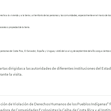
echo a la vivienda y a la tierra y al territorio de las personas
y las comunidades, especialmente en el marco de los 
orales o propiedad de la tierra.
s y personas de Costa Rica, El Salvador, España y Uruguay visitó del 20 al 25 de septiembre del año 2009 a cient
artas dirigidas a las autoridades de diferentes instituciones del Est
nte la visita.
cación de Violación de Derechos Humanos de los Pueblos Indígenas”
dora de Comunidades Ecologistas la Ceiba de Costa Rica y el Instit