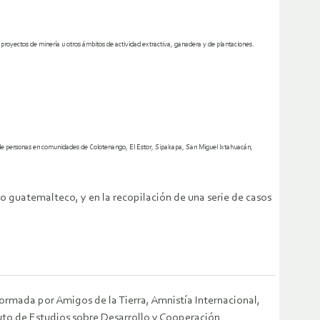
proyectos de minería u otros ámbitos de actividad extractiva, ganadera y de plantaciones.
os de personas en comunidades de Colotenango, El Estor, Sipakapa, San Miguel Ixtahuacán,
ado guatemalteco, y en la recopilación de una serie de casos
 formada por
Amigos de la Tierra, Amnistía Internacional,
uto de Estudios sobre Desarrollo y Cooperación