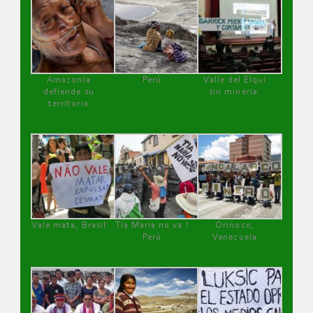
Amazonía
Perú
Valle del Elqui
defiende su
sin minería.
territorio
Vale mata, Brasil
Tía María no va !
Orinoco,
Perú
Venezuela