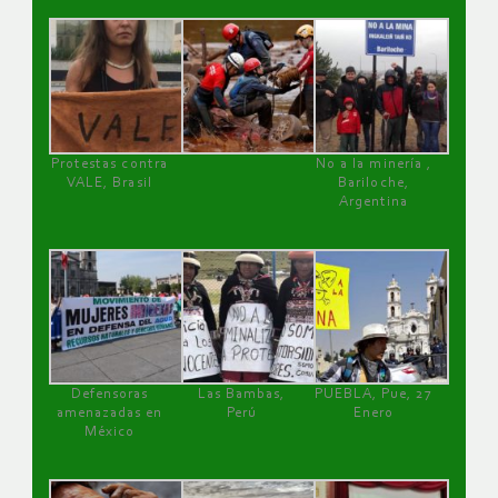
Protestas contra
No a la minería ,
VALE, Brasil
Bariloche,
Argentina
Defensoras
Las Bambas,
PUEBLA, Pue, 27
amenazadas en
Perú
Enero
México