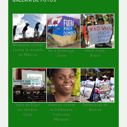
GALERÌA DE FOTOS
Wirakutas luchan
contra la minería
No a Dominga,
VALE mata,
en México
Chile
Brasil
Valle de Elqui
Atentan contra
Defensoras de
sin minería.
la Defensora
Bolivia
Chile
Francisca
Márquez