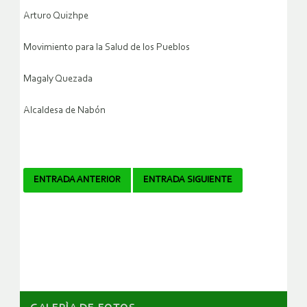
Arturo Quizhpe
Movimiento para la Salud de los Pueblos
Magaly Quezada
Alcaldesa de Nabón
Navegador
ENTRADA ANTERIOR
ENTRADA SIGUIENTE
de
artículos