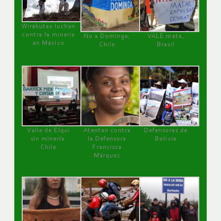
Wirakutas luchan
contra la minería
No a Dominga,
VALE mata,
en México
Chile
Brasil
Valle de Elqui
Atentan contra
Defensoras de
sin minería.
la Defensora
Bolivia
Chile
Francisca
Márquez