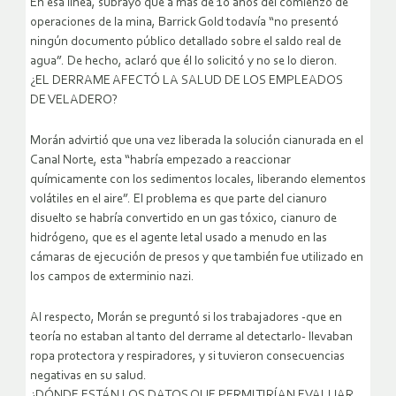
En esa línea, subrayó que a más de 10 años del comienzo de
operaciones de la mina, Barrick Gold todavía “no presentó
ningún documento público detallado sobre el saldo real de
agua”. De hecho, aclaró que él lo solicitó y no se lo dieron.
¿EL DERRAME AFECTÓ LA SALUD DE LOS EMPLEADOS
DE VELADERO?
Morán advirtió que una vez liberada la solución cianurada en el
Canal Norte, esta “habría empezado a reaccionar
químicamente con los sedimentos locales, liberando elementos
volátiles en el aire”. El problema es que parte del cianuro
disuelto se habría convertido en un gas tóxico, cianuro de
hidrógeno, que es el agente letal usado a menudo en las
cámaras de ejecución de presos y que también fue utilizado en
los campos de exterminio nazi.
Al respecto, Morán se preguntó si los trabajadores -que en
teoría no estaban al tanto del derrame al detectarlo- llevaban
ropa protectora y respiradores, y si tuvieron consecuencias
negativas en su salud.
¿DÓNDE ESTÁN LOS DATOS QUE PERMITIRÍAN EVALUAR