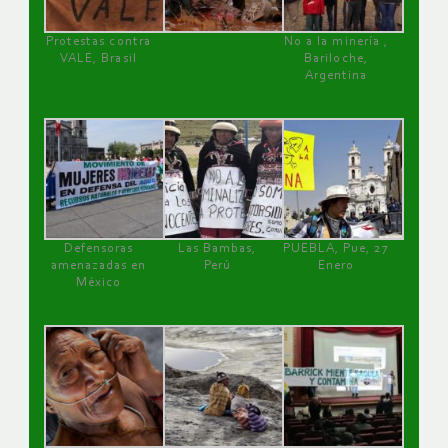
Protestas contra
No a la minería ,
VALE, Brasil
Bariloche,
Argentina
Defensoras
Las Bambas,
PUEBLA, Pue, 27
amenazadas en
Perú
Enero
México