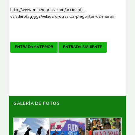
http://www.miningpress.com/accidente-
veladero/297991/veladero-otras-12-preguntas-de-moran
Navegador
ENTRADA ANTERIOR
ENTRADA SIGUIENTE
de
artículos
GALERÌA DE FOTOS