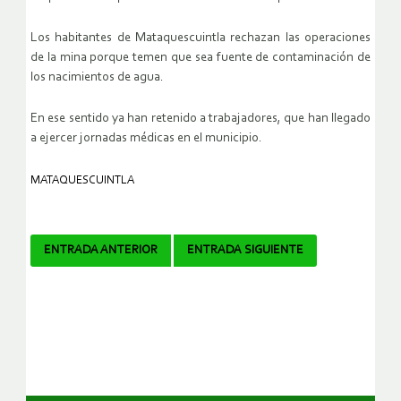
Los habitantes de Mataquescuintla rechazan las operaciones
de la mina porque temen que sea fuente de contaminación de
los nacimientos de agua.
En ese sentido ya han retenido a trabajadores, que han llegado
a ejercer jornadas médicas en el municipio.
MATAQUESCUINTLA
Navegador
ENTRADA ANTERIOR
ENTRADA SIGUIENTE
de
artículos