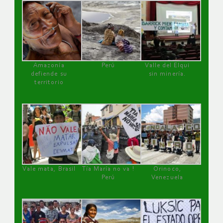
Amazonía
Perú
Valle del Elqui
defiende su
sin minería.
territorio
Vale mata, Brasil
Tía María no va !
Orinoco,
Perú
Venezuela