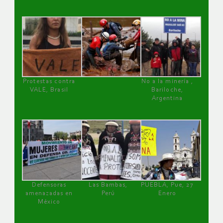
Protestas contra
No a la minería ,
VALE, Brasil
Bariloche,
Argentina
Defensoras
Las Bambas,
PUEBLA, Pue, 27
amenazadas en
Perú
Enero
México