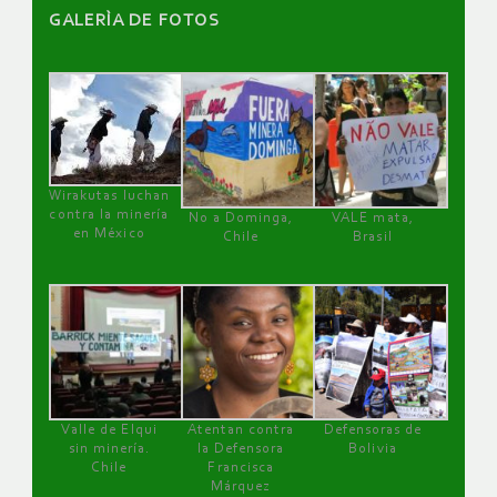
GALERÌA DE FOTOS
Wirakutas luchan
contra la minería
No a Dominga,
VALE mata,
en México
Chile
Brasil
Valle de Elqui
Atentan contra
Defensoras de
sin minería.
la Defensora
Bolivia
Chile
Francisca
Márquez