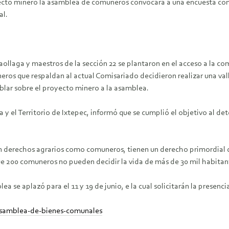
ecto minero la asamblea de comuneros convocará a una encuesta comu
al.
ollaga y maestros de la sección 22 se plantaron en el acceso a la co
eros que respaldan al actual Comisariado decidieron realizar una vall
blar sobre el proyecto minero a la asamblea.
y el Territorio de Ixtepec, informó que se cumplió el objetivo al det
n derechos agrarios como comuneros, tienen un derecho primordial qu
ue 200 comuneros no pueden decidir la vida de más de 30 mil habitan
se aplazó para el 11 y 19 de junio, e la cual solicitarán la presencia 
asamblea-de-bienes-comunales