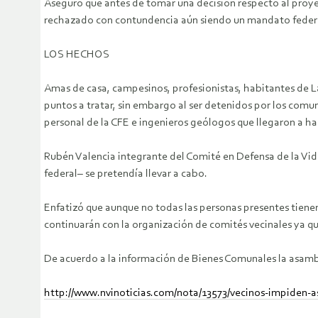
Aseguró que antes de tomar una decisión respecto al proy
rechazado con contundencia aún siendo un mandato feder
LOS HECHOS
Amas de casa, campesinos, profesionistas, habitantes de La
puntos a tratar, sin embargo al ser detenidos por los comun
personal de la CFE e ingenieros geólogos que llegaron a ha
Rubén Valencia integrante del Comité en Defensa de la Vida 
federal– se pretendía llevar a cabo.
Enfatizó que aunque no todas las personas presentes tiene
continuarán con la organización de comités vecinales ya q
De acuerdo a la información de Bienes Comunales la asamblea 
http://www.nvinoticias.com/nota/13573/vecinos-impiden-