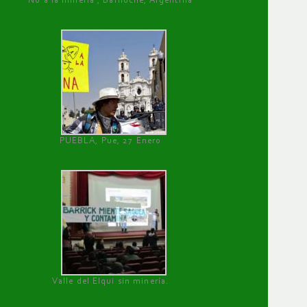
No a la minería , Bariloche, Argentina
PUEBLA, Pue, 27 Enero
Valle del Elqui sin minería.