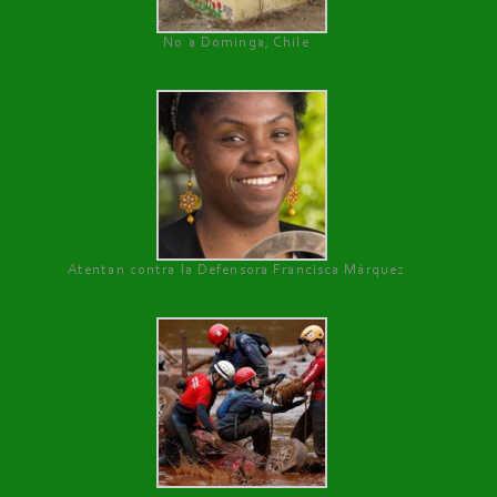
No a Dominga, Chile
Atentan contra la Defensora Francisca Márquez