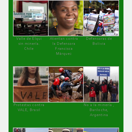
Valle de Elqui
Atentan contra
Defensoras de
sin minería.
la Defensora
Bolivia
Chile
Francisca
Márquez
Protestas contra
No a la minería ,
VALE, Brasil
Bariloche,
Argentina