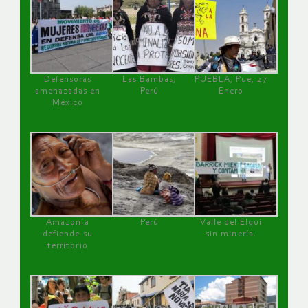
Defensoras
Las Bambas,
PUEBLA, Pue, 27
amenazadas en
Perú
Enero
México
Amazonía
Perú
Valle del Elqui
defiende su
sin minería.
territorio