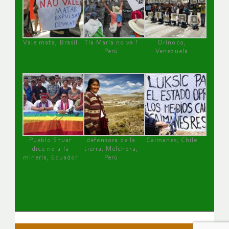
Vale mata, Brasil
Tía María no va !
Orinoco,
Perú
Venezuela
Pueblo Shuar
defensora de la
Caimanes, Chile
dice no a la
tierra, Melchora,
minería, Ecuador
Perú