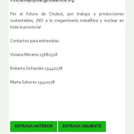
a
iniciativapopular@noalamina.org
.
Por el futuro de Chubut, por trabajo y producciones
sustentables, ¡NO a la megaminería metalífera y nuclear en
toda la provincia!
Contactos para entrevistas:
Viviana Moreno 15682518
Roberto Ochandio 15440278
Marta Sahores 15410178
Navegador
ENTRADA ANTERIOR
ENTRADA SIGUIENTE