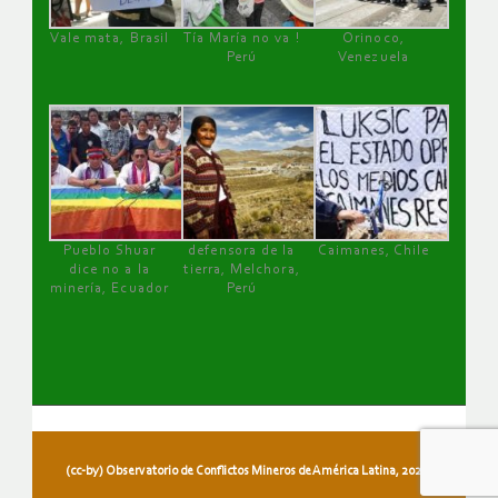
Vale mata, Brasil
Tía María no va !
Orinoco,
Perú
Venezuela
Pueblo Shuar
defensora de la
Caimanes, Chile
dice no a la
tierra, Melchora,
minería, Ecuador
Perú
(cc-by) Observatorio de Conflictos Mineros de América Latina, 2026