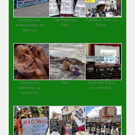
Defensoras
Las Bambas,
PUEBLA, Pue, 27
amenazadas en
Perú
Enero
México
Amazonía
Perú
Valle del Elqui
defiende su
sin minería.
territorio