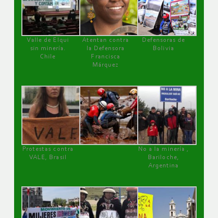
Valle de Elqui
Atentan contra
Defensoras de
sin minería.
la Defensora
Bolivia
Chile
Francisca
Márquez
Protestas contra
No a la minería ,
VALE, Brasil
Bariloche,
Argentina