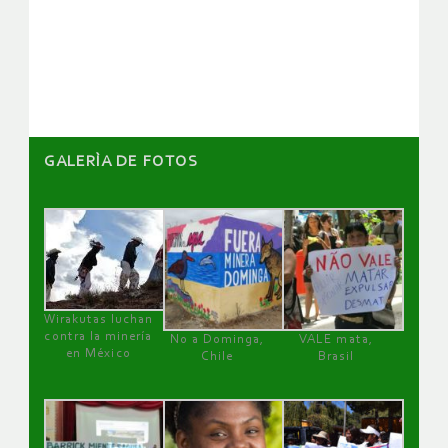
de
artículos
GALERÌA DE FOTOS
Wirakutas luchan
contra la minería
No a Dominga,
VALE mata,
en México
Chile
Brasil