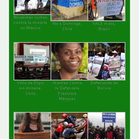
Wirakutas luchan
contra la minería
No a Dominga,
VALE mata,
en México
Chile
Brasil
Valle de Elqui
Atentan contra
Defensoras de
sin minería.
la Defensora
Bolivia
Chile
Francisca
Márquez