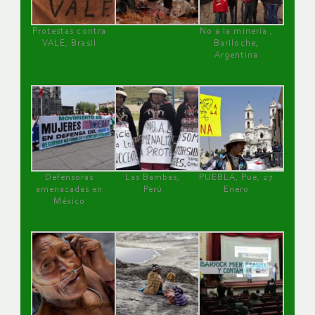
Protestas contra
No a la minería ,
VALE, Brasil
Bariloche,
Argentina
Defensoras
Las Bambas,
PUEBLA, Pue, 27
amenazadas en
Perú
Enero
México