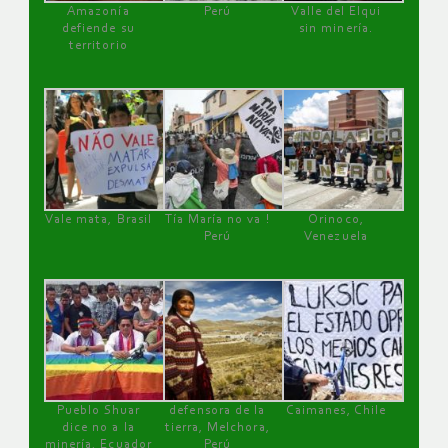
Amazonía
Perú
Valle del Elqui
defiende su
sin minería.
territorio
Vale mata, Brasil
Tía María no va !
Orinoco,
Perú
Venezuela
Pueblo Shuar
defensora de la
Caimanes, Chile
dice no a la
tierra, Melchora,
minería, Ecuador
Perú