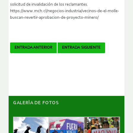
solicitud de invalidación de los reclamantes.
https://www.mch.cl/negocios-industria/vecinos-de-el-molle-
buscan-revertir-aprobacion-de-proyecto-minero/
Navegador
ENTRADA ANTERIOR
ENTRADA SIGUIENTE
de
artículos
GALERÌA DE FOTOS