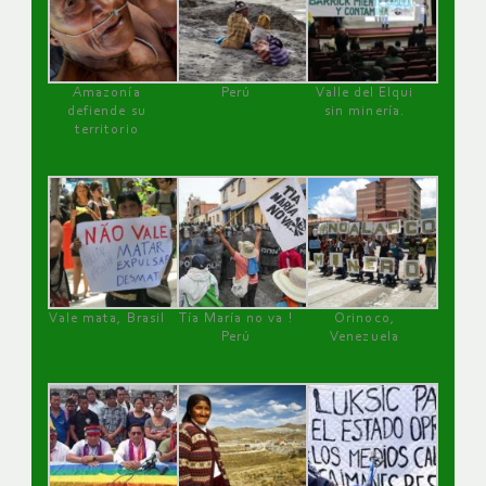
Amazonía
Perú
Valle del Elqui
defiende su
sin minería.
territorio
Vale mata, Brasil
Tía María no va !
Orinoco,
Perú
Venezuela