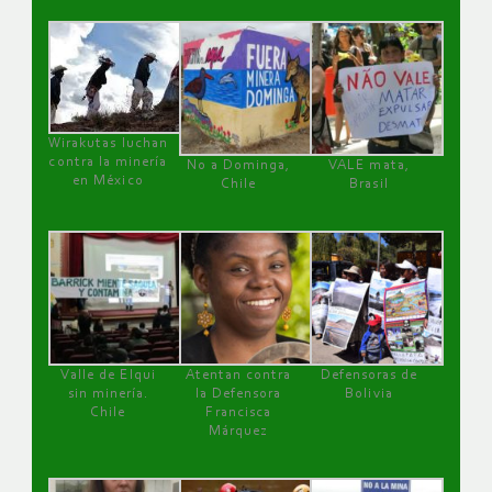
Wirakutas luchan
contra la minería
No a Dominga,
VALE mata,
en México
Chile
Brasil
Valle de Elqui
Atentan contra
Defensoras de
sin minería.
la Defensora
Bolivia
Chile
Francisca
Márquez