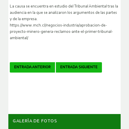
La causa se encuentra en estudio del Tribunal Ambiental tras la
audiencia en la que se analizaron los argumentos de las partes
y de la empresa.
https://www.mch.cl/negocios-industria/aprobacion-de-
proyecto-minero-genera-reclamos-ante-el-primer-tribunal-
ambiental/
Navegador
ENTRADA ANTERIOR
ENTRADA SIGUIENTE
de
artículos
GALERÌA DE FOTOS