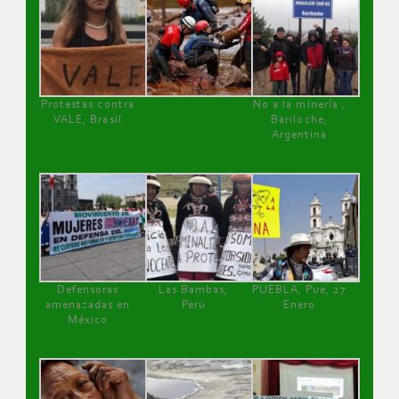
Protestas contra
No a la minería ,
VALE, Brasil
Bariloche,
Argentina
Defensoras
Las Bambas,
PUEBLA, Pue, 27
amenazadas en
Perú
Enero
México