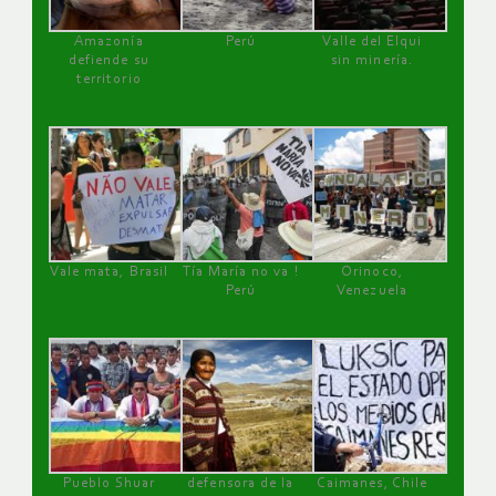
Amazonía
Perú
Valle del Elqui
defiende su
sin minería.
territorio
Vale mata, Brasil
Tía María no va !
Orinoco,
Perú
Venezuela
Pueblo Shuar
defensora de la
Caimanes, Chile