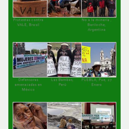
Protestas contra
No a la minería ,
VALE, Brasil
Bariloche,
Argentina
Defensoras
Las Bambas,
PUEBLA, Pue, 27
amenazadas en
Perú
Enero
México