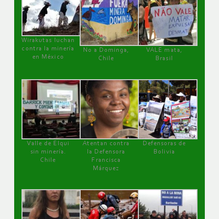
Wirakutas luchan
contra la minería
No a Dominga,
VALE mata,
en México
Chile
Brasil
Valle de Elqui
Atentan contra
Defensoras de
sin minería.
la Defensora
Bolivia
Chile
Francisca
Márquez